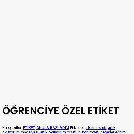
ÖĞRENCİYE ÖZEL ETİKET
Kategoriler:
ETİKET
,
OKULA BAŞLADIM
Etiketler:
aferin rozeti
,
artık
okuyorum madalyası
,
artık okuyorum rozeti
,
buton rozet
,
değerler eğitimi