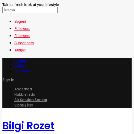
Take a fresh look at your lifestyle.
Beğeni
Followers
Followers
Subscribers
Takipçi
Beğeni
Takipçi
Followers
Sign In
Anasayfa
Hakkımızda
Sık Sorulan Sorular
Sipariş İçin
Bilgi Rozet