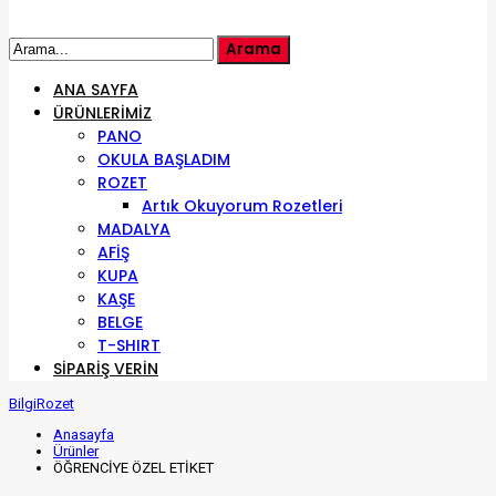
ANA SAYFA
ÜRÜNLERIMIZ
PANO
OKULA BAŞLADIM
ROZET
Artık Okuyorum Rozetleri
MADALYA
AFİŞ
KUPA
KAŞE
BELGE
T-SHIRT
SIPARIŞ VERIN
BilgiRozet
Anasayfa
Ürünler
ÖĞRENCİYE ÖZEL ETİKET