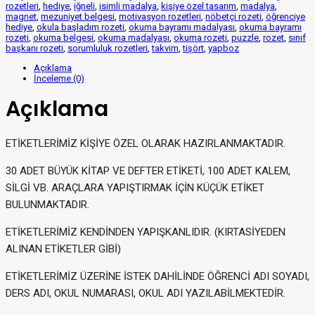
rozetleri
,
hediye
,
iğneli
,
isimli madalya
,
kişiye özel tasarım
,
madalya
,
magnet
,
mezuniyet belgesi
,
motivasyon rozetleri
,
nöbetçi rozeti
,
öğrenciye
hediye
,
okula başladım rozeti
,
okuma bayramı madalyası
,
okuma bayramı
rozeti
,
okuma belgesi
,
okuma madalyası
,
okuma rozeti
,
puzzle
,
rozet
,
sınıf
başkanı rozeti
,
sorumluluk rozetleri
,
takvim
,
tişört
,
yapboz
Açıklama
İnceleme (0)
Açıklama
ETİKETLERİMİZ KİŞİYE ÖZEL OLARAK HAZIRLANMAKTADIR.
30 ADET BÜYÜK KİTAP VE DEFTER ETİKETİ, 100 ADET KALEM,
SİLGİ VB. ARAÇLARA YAPIŞTIRMAK İÇİN KÜÇÜK ETİKET
BULUNMAKTADIR.
ETİKETLERİMİZ KENDİNDEN YAPIŞKANLIDIR. (KIRTASİYEDEN
ALINAN ETİKETLER GİBİ)
ETİKETLERİMİZ ÜZERİNE İSTEK DAHİLİNDE ÖĞRENCİ ADI SOYADI,
DERS ADI, OKUL NUMARASI, OKUL ADI YAZILABİLMEKTEDİR.