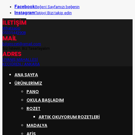
Facebook
Beğeni
Sayfamızı beğenin
Instagram
Takipçi
Bizi takip edin
İLETİŞİM
Whatsapp
05335443908
MAİL
bilgirozet@gmail.com
Siz İsteyin, Biz Tasarlayalım
ADRES
UYANIŞ MAHALLESİ
KEÇİÖREN / ANKARA
ANA SAYFA
ÜRÜNLERIMIZ
PANO
OKULA BAŞLADIM
ROZET
ARTIK OKUYORUM ROZETLERI
MADALYA
AFİŞ