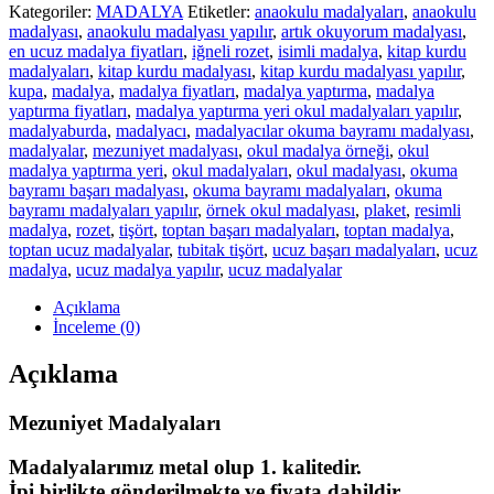
Kategoriler:
MADALYA
Etiketler:
anaokulu madalyaları
,
anaokulu
madalyası
,
anaokulu madalyası yapılır
,
artık okuyorum madalyası
,
en ucuz madalya fiyatları
,
iğneli rozet
,
isimli madalya
,
kitap kurdu
madalyaları
,
kitap kurdu madalyası
,
kitap kurdu madalyası yapılır
,
kupa
,
madalya
,
madalya fiyatları
,
madalya yaptırma
,
madalya
yaptırma fiyatları
,
madalya yaptırma yeri okul madalyaları yapılır
,
madalyaburda
,
madalyacı
,
madalyacılar okuma bayramı madalyası
,
madalyalar
,
mezuniyet madalyası
,
okul madalya örneği
,
okul
madalya yaptırma yeri
,
okul madalyaları
,
okul madalyası
,
okuma
bayramı başarı madalyası
,
okuma bayramı madalyaları
,
okuma
bayramı madalyaları yapılır
,
örnek okul madalyası
,
plaket
,
resimli
madalya
,
rozet
,
tişört
,
toptan başarı madalyaları
,
toptan madalya
,
toptan ucuz madalyalar
,
tubitak tişört
,
ucuz başarı madalyaları
,
ucuz
madalya
,
ucuz madalya yapılır
,
ucuz madalyalar
Açıklama
İnceleme (0)
Açıklama
Mezuniyet Madalyaları
Madalyalarımız metal olup 1. kalitedir.
İpi birlikte gönderilmekte ve fiyata dahildir.