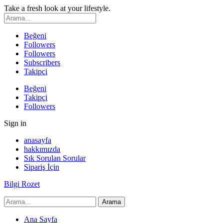
Take a fresh look at your lifestyle.
Beğeni
Followers
Followers
Subscribers
Takipçi
Beğeni
Takipçi
Followers
Sign in
anasayfa
hakkımızda
Sık Sorulan Sorular
Sipariş İçin
Bilgi Rozet
Ana Sayfa