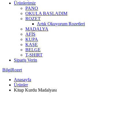
Ürünlerimiz
PANO
OKULA BAŞLADIM
ROZET
Artık Okuyorum Rozetleri
MADALYA
AFİŞ
KUPA
KAŞE
BELGE
T-SHIRT
Sipariş Verin
BilgiRozet
Anasayfa
Ürünler
Kitap Kurdu Madalyası