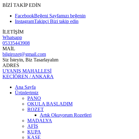
BİZİ TAKİP EDİN
Facebook
Beğeni
Sayfamızı beğenin
Instagram
Takipçi
Bizi takip edin
İLETİŞİM
Whatsapp
05335443908
MAİL
bilgirozet@gmail.com
Siz İsteyin, Biz Tasarlayalım
ADRES
UYANIŞ MAHALLESİ
KEÇİÖREN / ANKARA
Ana Sayfa
Ürünlerimiz
PANO
OKULA BAŞLADIM
ROZET
Artık Okuyorum Rozetleri
MADALYA
AFİŞ
KUPA
KAŞE