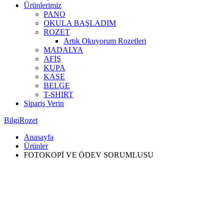
Ürünlerimiz
PANO
OKULA BAŞLADIM
ROZET
Artık Okuyorum Rozetleri
MADALYA
AFİŞ
KUPA
KAŞE
BELGE
T-SHIRT
Sipariş Verin
BilgiRozet
Anasayfa
Ürünler
FOTOKOPİ VE ÖDEV SORUMLUSU