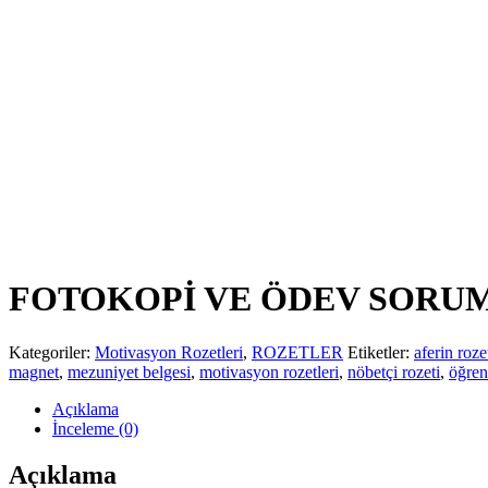
FOTOKOPİ VE ÖDEV SORU
Kategoriler:
Motivasyon Rozetleri
,
ROZETLER
Etiketler:
aferin roze
magnet
,
mezuniyet belgesi
,
motivasyon rozetleri
,
nöbetçi rozeti
,
öğren
Açıklama
İnceleme (0)
Açıklama