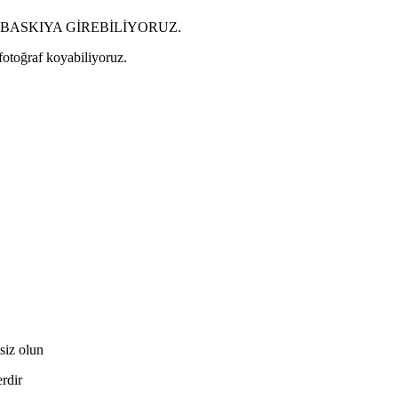
BASKIYA GİREBİLİYORUZ.
 fotoğraf koyabiliyoruz.
iz olun
erdir