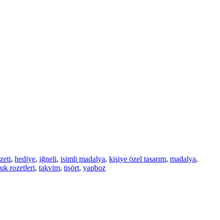
zeti
,
hediye
,
iğneli
,
isimli madalya
,
kişiye özel tasarım
,
madalya
,
uk rozetleri
,
takvim
,
tişört
,
yapboz