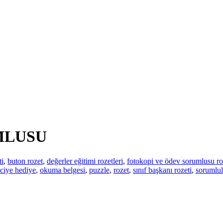
MLUSU
ti
,
buton rozet
,
değerler eğitimi rozetleri
,
fotokopi ve ödev sorumlusu ro
ciye hediye
,
okuma belgesi
,
puzzle
,
rozet
,
sınıf başkanı rozeti
,
sorumlul