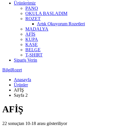
Ürünlerimiz
PANO
OKULA BAŞLADIM
ROZET
Artık Okuyorum Rozetleri
MADALYA
AFİŞ
KUPA
KAŞE
BELGE
T-SHIRT
Sipariş Verin
BilgiRozet
Anasayfa
Ürünler
AFİŞ
Sayfa 2
AFİŞ
22 sonuçtan 10-18 arası gösteriliyor