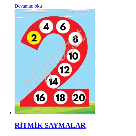
Devamını oku
RİTMİK SAYMALAR