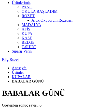
Ürünlerimiz
PANO
OKULA BAŞLADIM
ROZET
Artık Okuyorum Rozetleri
MADALYA
AFİŞ
KUPA
KAŞE
BELGE
T-SHIRT
Sipariş Verin
BilgiRozet
Anasayfa
Ürünler
KUPALAR
BABALAR GÜNÜ
BABALAR GÜNÜ
Gösterilen sonuç sayısı: 6