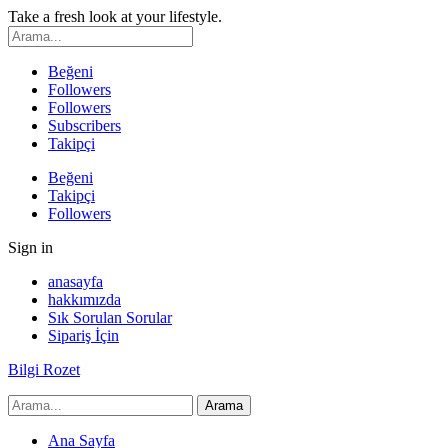
Take a fresh look at your lifestyle.
Beğeni
Followers
Followers
Subscribers
Takipçi
Beğeni
Takipçi
Followers
Sign in
anasayfa
hakkımızda
Sık Sorulan Sorular
Sipariş İçin
Bilgi Rozet
Ana Sayfa