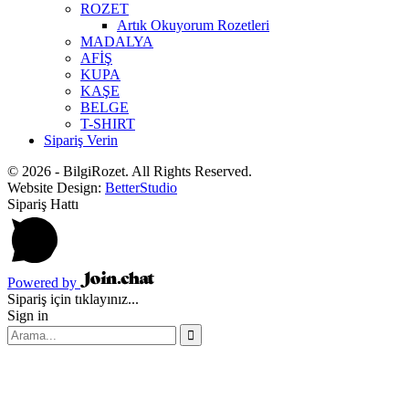
ROZET
Artık Okuyorum Rozetleri
MADALYA
AFİŞ
KUPA
KAŞE
BELGE
T-SHIRT
Sipariş Verin
© 2026 - BilgiRozet. All Rights Reserved.
Website Design:
BetterStudio
Sipariş Hattı
Powered by
Sipariş için tıklayınız...
Sign in