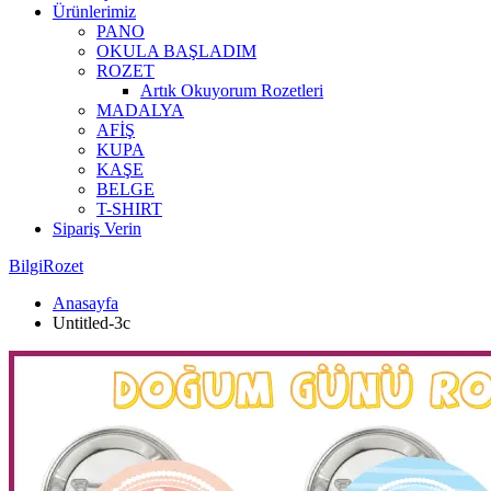
Ürünlerimiz
PANO
OKULA BAŞLADIM
ROZET
Artık Okuyorum Rozetleri
MADALYA
AFİŞ
KUPA
KAŞE
BELGE
T-SHIRT
Sipariş Verin
BilgiRozet
Anasayfa
Untitled-3c