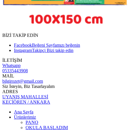
BİZİ TAKİP EDİN
Facebook
Beğeni
Sayfamızı beğenin
Instagram
Takipçi
Bizi takip edin
İLETİŞİM
Whatsapp
05335443908
MAİL
bilgirozet@gmail.com
Siz İsteyin, Biz Tasarlayalım
ADRES
UYANIŞ MAHALLESİ
KEÇİÖREN / ANKARA
Ana Sayfa
Ürünlerimiz
PANO
OKULA BAŞLADIM