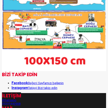
BİZİ TAKİP EDİN
Facebook
Beğeni
Sayfamızı beğenin
Instagram
Takipçi
Bizi takip edin
İLETİŞİM
Whatsapp
05335443908