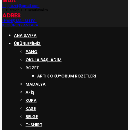
MAİL
bilgirozet@gmail.com
Siz İsteyin, Biz Tasarlayalım
ADRES
UYANIŞ MAHALLESİ
KEÇİÖREN / ANKARA
ANA SAYFA
ÜRÜNLERIMIZ
PANO
OKULA BAŞLADIM
ROZET
ARTIK OKUYORUM ROZETLERI
MADALYA
AFİŞ
KUPA
KAŞE
BELGE
T-SHIRT