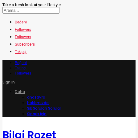
Take a fresh look at your lifestyle.
Beğeni
Followers
Followers
Subscribers
Takipçi
Beğeni
Takipçi
Followers
Sign In
Daha
anasayfa
hakkımızda
Sık Sorulan Sorular
Sipariş İçin
Bilgi Rozet