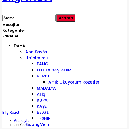
Mesajlar
Kategoriler
Etiketler
DAHA
Ana Sayfa
Ürünlerimiz
PANO
OKULA BAŞLADIM
ROZET
Artık Okuyorum Rozetleri
MADALYA
AFİŞ
KUPA
KAŞE
BELGE
BilgiRozet
T-SHIRT
Anasayfa
Sipariş Verin
Untitled-2