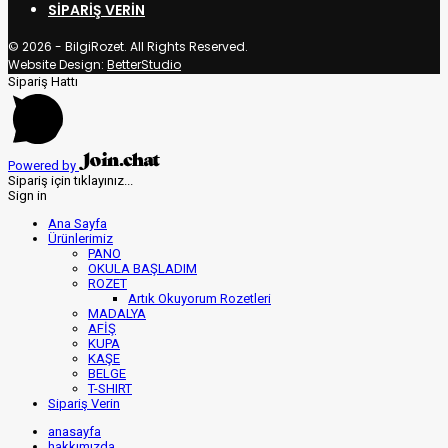
SIPARIŞ VERIN
© 2026 - BilgiRozet. All Rights Reserved.
Website Design:
BetterStudio
Sipariş Hattı
Powered by
Sipariş için tıklayınız...
Sign in
Ana Sayfa
Ürünlerimiz
PANO
OKULA BAŞLADIM
ROZET
Artık Okuyorum Rozetleri
MADALYA
AFİŞ
KUPA
KAŞE
BELGE
T-SHIRT
Sipariş Verin
anasayfa
hakkımızda