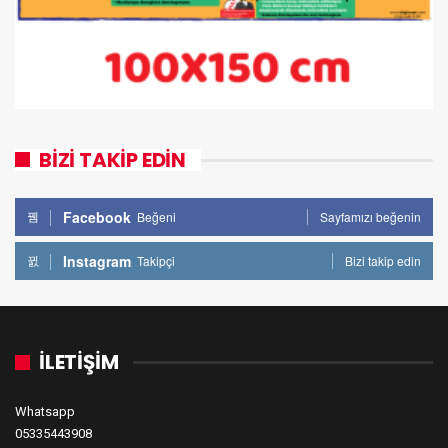
BİZİ TAKİP EDİN
Facebook
Beğeni
Sayfamızı beğenin
Instagram
Takipçi
Bizi takip edin
İLETİŞİM
Whatsapp
05335443908