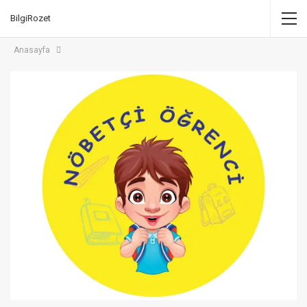
BilgiRozet
Anasayfa