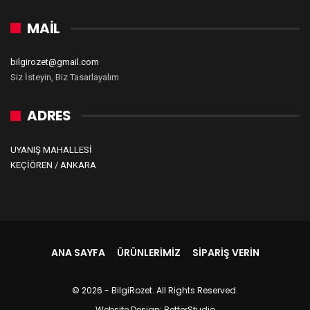
MAİL
bilgirozet@gmail.com
Siz İsteyin, Biz Tasarlayalım
ADRES
UYANIŞ MAHALLESİ
KEÇİÖREN / ANKARA
ANA SAYFA
ÜRÜNLERIMIZ
SIPARIŞ VERIN
© 2026 - BilgiRozet. All Rights Reserved.
Website Design:
BetterStudio