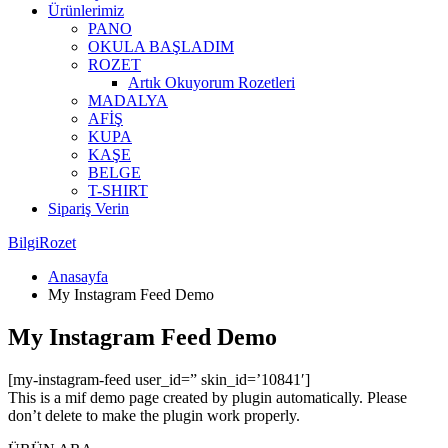
Ürünlerimiz
PANO
OKULA BAŞLADIM
ROZET
Artık Okuyorum Rozetleri
MADALYA
AFİŞ
KUPA
KAŞE
BELGE
T-SHIRT
Sipariş Verin
BilgiRozet
Anasayfa
My Instagram Feed Demo
My Instagram Feed Demo
[my-instagram-feed user_id=” skin_id=’10841′]
This is a mif demo page created by plugin automatically. Please
don’t delete to make the plugin work properly.