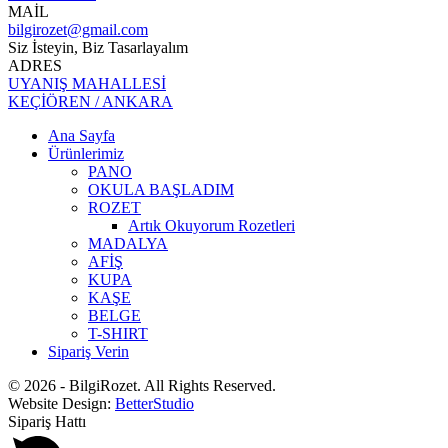
MAİL
bilgirozet@gmail.com
Siz İsteyin, Biz Tasarlayalım
ADRES
UYANIŞ MAHALLESİ
KEÇİÖREN / ANKARA
Ana Sayfa
Ürünlerimiz
PANO
OKULA BAŞLADIM
ROZET
Artık Okuyorum Rozetleri
MADALYA
AFİŞ
KUPA
KAŞE
BELGE
T-SHIRT
Sipariş Verin
© 2026 - BilgiRozet. All Rights Reserved.
Website Design:
BetterStudio
Sipariş Hattı