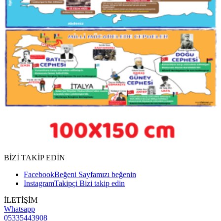
BİZİ TAKİP EDİN
Facebook
Beğeni
Sayfamızı beğenin
Instagram
Takipçi
Bizi takip edin
İLETİŞİM
Whatsapp
05335443908