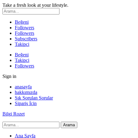
Take a fresh look at your lifestyle.
Beğeni
Followers
Followers
Subscribers
Takipçi
Beğeni
Takipçi
Followers
Sign in
anasayfa
hakkımızda
Sık Sorulan Sorular
Sipariş İçin
Bilgi Rozet
Ana Sayfa