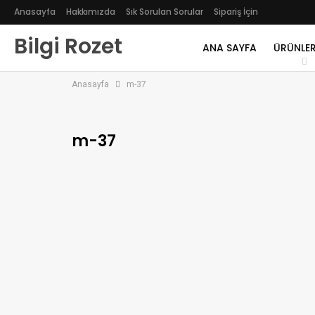
Anasayfa
Hakkımızda
Sık Sorulan Sorular
Sipariş İçin
Bilgi Rozet
ANA SAYFA
ÜRÜNLER
Anasayfa
m-37
m-37