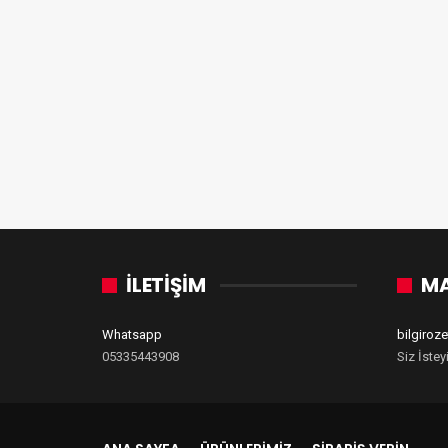
İLETİŞİM
MA
Whatsapp
bilgiro
05335443908
Siz İstey