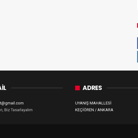
İL
ADRES
zet@gmail.com
UYANIŞ MAHALLESİ
in, Biz Tasarlayalım
KEÇİÖREN / ANKARA