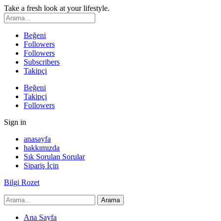
Take a fresh look at your lifestyle.
Beğeni
Followers
Followers
Subscribers
Takipçi
Beğeni
Takipçi
Followers
Sign in
anasayfa
hakkımızda
Sık Sorulan Sorular
Sipariş İçin
Bilgi Rozet
Ana Sayfa