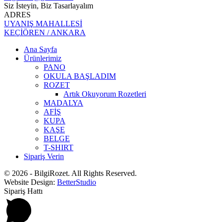
Siz İsteyin, Biz Tasarlayalım
ADRES
UYANIŞ MAHALLESİ
KEÇİÖREN / ANKARA
Ana Sayfa
Ürünlerimiz
PANO
OKULA BAŞLADIM
ROZET
Artık Okuyorum Rozetleri
MADALYA
AFİŞ
KUPA
KAŞE
BELGE
T-SHIRT
Sipariş Verin
© 2026 - BilgiRozet. All Rights Reserved.
Website Design:
BetterStudio
Sipariş Hattı