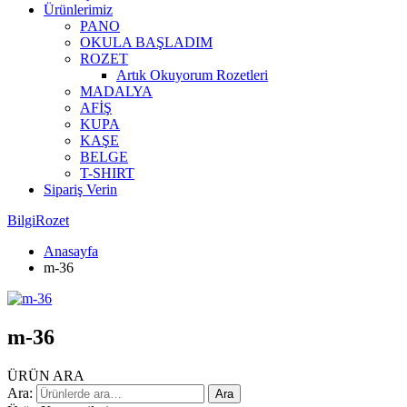
Ürünlerimiz
PANO
OKULA BAŞLADIM
ROZET
Artık Okuyorum Rozetleri
MADALYA
AFİŞ
KUPA
KAŞE
BELGE
T-SHIRT
Sipariş Verin
BilgiRozet
Anasayfa
m-36
m-36
ÜRÜN ARA
Ara:
Ara