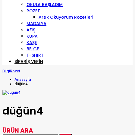
OKULA BAŞLADIM
ROZET
Artık Okuyorum Rozetleri
MADALYA
AFİŞ
KUPA
KAŞE
BELGE
T-SHIRT
SIPARIŞ VERIN
BilgiRozet
Anasayfa
düğün4
düğün4
ÜRÜN ARA