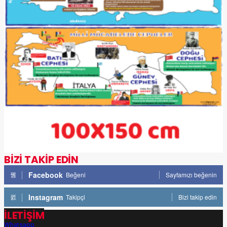
BİZİ TAKİP EDİN
Facebook
Beğeni
Sayfamızı beğenin
Instagram
Takipçi
Bizi takip edin
İLETİŞİM
Whatsapp