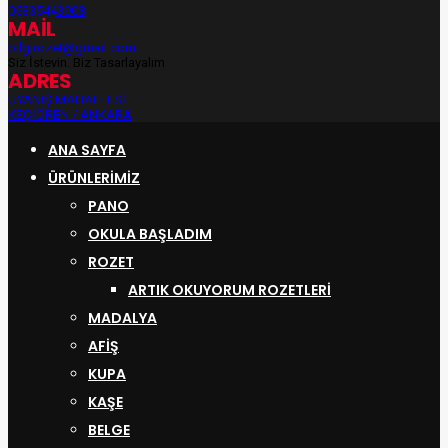
05335443908
MAİL
bilgirozet@gmail.com
Siz İsteyin, Biz Tasarlayalım
ADRES
UYANIŞ MAHALLESİ
KEÇİÖREN / ANKARA
ANA SAYFA
ÜRÜNLERIMIZ
PANO
OKULA BAŞLADIM
ROZET
ARTIK OKUYORUM ROZETLERI
MADALYA
AFİŞ
KUPA
KAŞE
BELGE