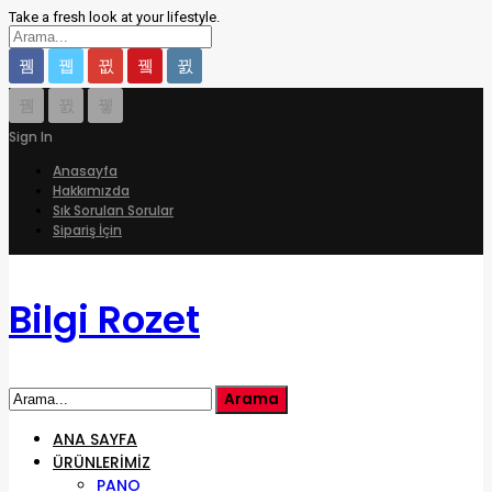
Take a fresh look at your lifestyle.
Sign In
Anasayfa
Hakkımızda
Sık Sorulan Sorular
Sipariş İçin
Bilgi Rozet
ANA SAYFA
ÜRÜNLERIMIZ
PANO