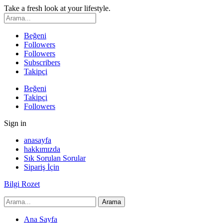
Take a fresh look at your lifestyle.
Beğeni
Followers
Followers
Subscribers
Takipçi
Beğeni
Takipçi
Followers
Sign in
anasayfa
hakkımızda
Sık Sorulan Sorular
Sipariş İçin
Bilgi Rozet
Ana Sayfa