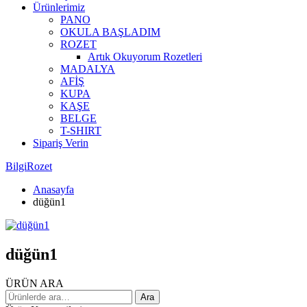
Ürünlerimiz
PANO
OKULA BAŞLADIM
ROZET
Artık Okuyorum Rozetleri
MADALYA
AFİŞ
KUPA
KAŞE
BELGE
T-SHIRT
Sipariş Verin
BilgiRozet
Anasayfa
düğün1
düğün1
ÜRÜN ARA
Ara:
Ara