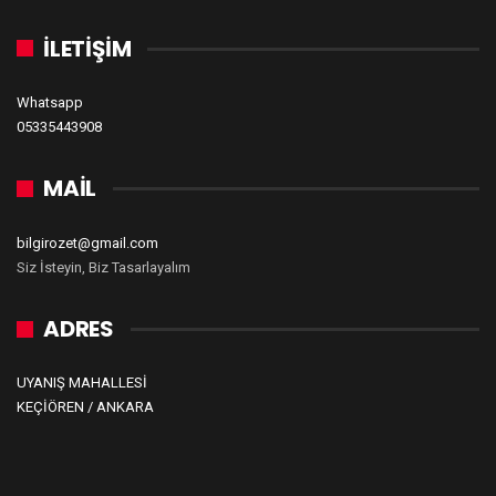
İLETİŞİM
Whatsapp
05335443908
MAİL
bilgirozet@gmail.com
Siz İsteyin, Biz Tasarlayalım
ADRES
UYANIŞ MAHALLESİ
KEÇİÖREN / ANKARA