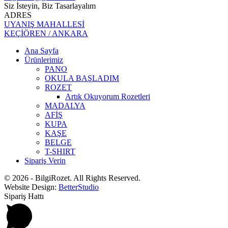
Siz İsteyin, Biz Tasarlayalım
ADRES
UYANIŞ MAHALLESİ
KEÇİÖREN / ANKARA
Ana Sayfa
Ürünlerimiz
PANO
OKULA BAŞLADIM
ROZET
Artık Okuyorum Rozetleri
MADALYA
AFİŞ
KUPA
KAŞE
BELGE
T-SHIRT
Sipariş Verin
© 2026 - BilgiRozet. All Rights Reserved.
Website Design:
BetterStudio
Sipariş Hattı