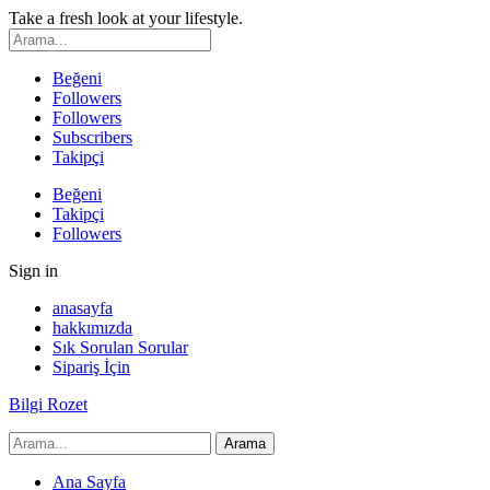
Take a fresh look at your lifestyle.
Beğeni
Followers
Followers
Subscribers
Takipçi
Beğeni
Takipçi
Followers
Sign in
anasayfa
hakkımızda
Sık Sorulan Sorular
Sipariş İçin
Bilgi Rozet
Ana Sayfa