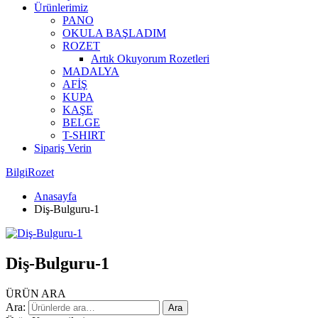
Ürünlerimiz
PANO
OKULA BAŞLADIM
ROZET
Artık Okuyorum Rozetleri
MADALYA
AFİŞ
KUPA
KAŞE
BELGE
T-SHIRT
Sipariş Verin
BilgiRozet
Anasayfa
Diş-Bulguru-1
Diş-Bulguru-1
ÜRÜN ARA
Ara:
Ara