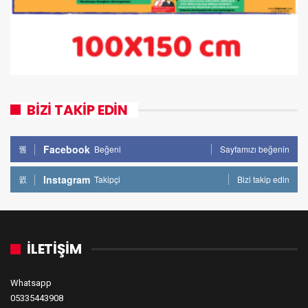
BİZİ TAKİP EDİN
Facebook
Beğeni
Sayfamızı beğenin
Instagram
Takipçi
Bizi takip edin
İLETİŞİM
Whatsapp
05335443908