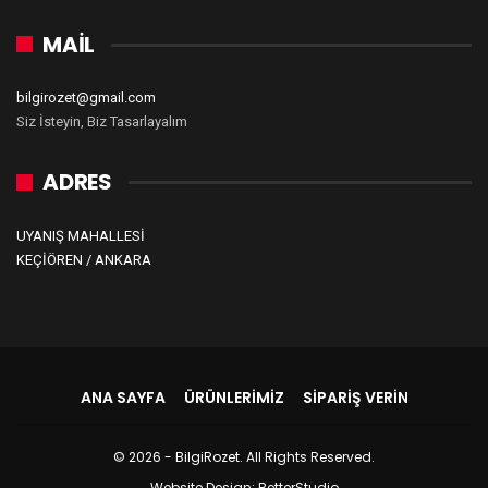
MAİL
bilgirozet@gmail.com
Siz İsteyin, Biz Tasarlayalım
ADRES
UYANIŞ MAHALLESİ
KEÇİÖREN / ANKARA
ANA SAYFA
ÜRÜNLERIMIZ
SIPARIŞ VERIN
© 2026 - BilgiRozet. All Rights Reserved.
Website Design:
BetterStudio