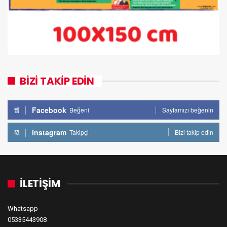
BİZİ TAKİP EDİN
Facebook
Beğeni
Sayfamızı beğenin
Instagram
Takipçi
Bizi takip edin
İLETİŞİM
Whatsapp
05335443908