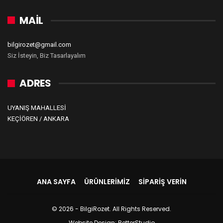
MAİL
bilgirozet@gmail.com
Siz İsteyin, Biz Tasarlayalım
ADRES
UYANIŞ MAHALLESİ
KEÇİÖREN / ANKARA
ANA SAYFA
ÜRÜNLERIMIZ
SIPARIŞ VERIN
© 2026 - BilgiRozet. All Rights Reserved.
Website Design:
BetterStudio