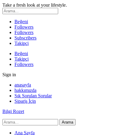
Take a fresh look at your lifestyle.
Beğeni
Followers
Followers
Subscribers
Takipçi
Beğeni
Takipçi
Followers
Sign in
anasayfa
hakkımızda
Sık Sorulan Sorular
Sipariş İçin
Bilgi Rozet
Ana Sayfa