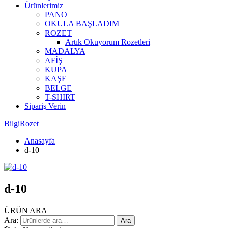
Ürünlerimiz
PANO
OKULA BAŞLADIM
ROZET
Artık Okuyorum Rozetleri
MADALYA
AFİŞ
KUPA
KAŞE
BELGE
T-SHIRT
Sipariş Verin
BilgiRozet
Anasayfa
d-10
d-10
ÜRÜN ARA
Ara:
Ara