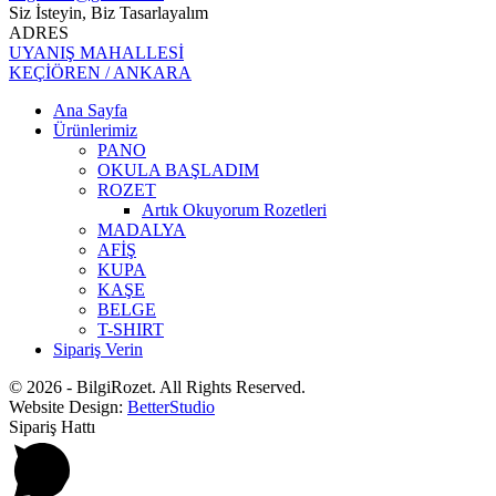
Siz İsteyin, Biz Tasarlayalım
ADRES
UYANIŞ MAHALLESİ
KEÇİÖREN / ANKARA
Ana Sayfa
Ürünlerimiz
PANO
OKULA BAŞLADIM
ROZET
Artık Okuyorum Rozetleri
MADALYA
AFİŞ
KUPA
KAŞE
BELGE
T-SHIRT
Sipariş Verin
© 2026 - BilgiRozet. All Rights Reserved.
Website Design:
BetterStudio
Sipariş Hattı