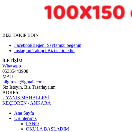
BİZİ TAKİP EDİN
Facebook
Beğeni
Sayfamızı beğenin
Instagram
Takipçi
Bizi takip edin
İLETİŞİM
Whatsapp
05335443908
MAİL
bilgirozet@gmail.com
Siz İsteyin, Biz Tasarlayalım
ADRES
UYANIŞ MAHALLESİ
KEÇİÖREN / ANKARA
Ana Sayfa
Ürünlerimiz
PANO
OKULA BAŞLADIM