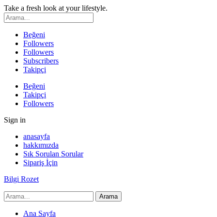
Take a fresh look at your lifestyle.
Beğeni
Followers
Followers
Subscribers
Takipçi
Beğeni
Takipçi
Followers
Sign in
anasayfa
hakkımızda
Sık Sorulan Sorular
Sipariş İçin
Bilgi Rozet
Ana Sayfa