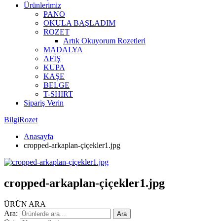
Ürünlerimiz
PANO
OKULA BAŞLADIM
ROZET
Artık Okuyorum Rozetleri
MADALYA
AFİŞ
KUPA
KAŞE
BELGE
T-SHIRT
Sipariş Verin
BilgiRozet
Anasayfa
cropped-arkaplan-çiçekler1.jpg
cropped-arkaplan-çiçekler1.jpg
ÜRÜN ARA
Ara:
Ara