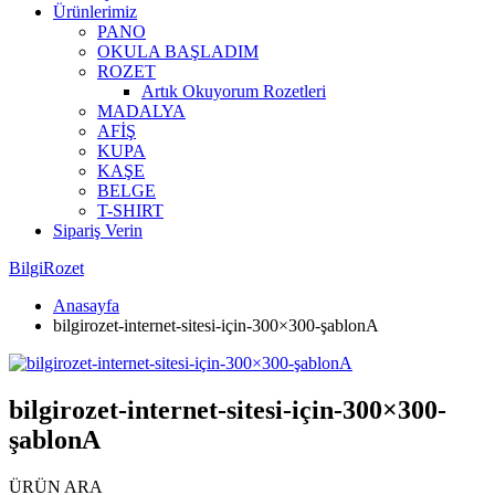
Ürünlerimiz
PANO
OKULA BAŞLADIM
ROZET
Artık Okuyorum Rozetleri
MADALYA
AFİŞ
KUPA
KAŞE
BELGE
T-SHIRT
Sipariş Verin
BilgiRozet
Anasayfa
bilgirozet-internet-sitesi-için-300×300-şablonA
bilgirozet-internet-sitesi-için-300×300-
şablonA
ÜRÜN ARA