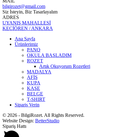
MAİL
bilgirozet@gmail.com
Siz İsteyin, Biz Tasarlayalım
ADRES
UYANIŞ MAHALLESİ
KEÇİÖREN / ANKARA
Ana Sayfa
Ürünlerimiz
PANO
OKULA BAŞLADIM
ROZET
Artık Okuyorum Rozetleri
MADALYA
AFİŞ
KUPA
KAŞE
BELGE
T-SHIRT
Sipariş Verin
© 2026 - BilgiRozet. All Rights Reserved.
Website Design:
BetterStudio
Sipariş Hattı