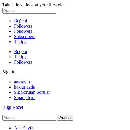
Take a fresh look at your lifestyle.
Beğeni
Followers
Followers
Subscribers
Takipçi
Beğeni
Takipçi
Followers
Sign in
anasayfa
hakkımızda
Sık Sorulan Sorular
Sipariş İçin
Bilgi Rozet
Ana Sayfa