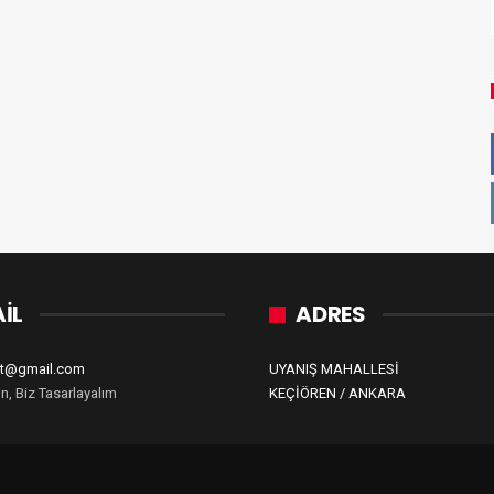
İL
ADRES
zet@gmail.com
UYANIŞ MAHALLESİ
in, Biz Tasarlayalım
KEÇİÖREN / ANKARA