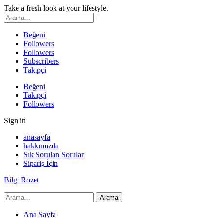
Take a fresh look at your lifestyle.
Beğeni
Followers
Followers
Subscribers
Takipçi
Beğeni
Takipçi
Followers
Sign in
anasayfa
hakkımızda
Sık Sorulan Sorular
Sipariş İçin
Bilgi Rozet
Ana Sayfa