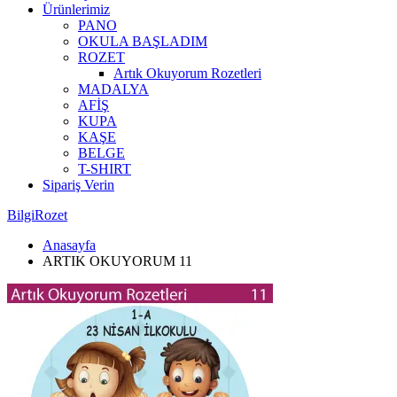
Ürünlerimiz
PANO
OKULA BAŞLADIM
ROZET
Artık Okuyorum Rozetleri
MADALYA
AFİŞ
KUPA
KAŞE
BELGE
T-SHIRT
Sipariş Verin
BilgiRozet
Anasayfa
ARTIK OKUYORUM 11