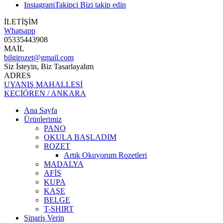
Instagram
Takipçi
Bizi takip edin
İLETİŞİM
Whatsapp
05335443908
MAİL
bilgirozet@gmail.com
Siz İsteyin, Biz Tasarlayalım
ADRES
UYANIŞ MAHALLESİ
KEÇİÖREN / ANKARA
Ana Sayfa
Ürünlerimiz
PANO
OKULA BAŞLADIM
ROZET
Artık Okuyorum Rozetleri
MADALYA
AFİŞ
KUPA
KAŞE
BELGE
T-SHIRT
Sipariş Verin