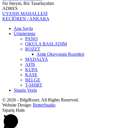
Siz İsteyin, Biz Tasarlayalım
ADRES
UYANIŞ MAHALLESİ
KEÇİÖREN / ANKARA
Ana Sayfa
Ürünlerimiz
PANO
OKULA BAŞLADIM
ROZET
Artık Okuyorum Rozetleri
MADALYA
AFİŞ
KUPA
KAŞE
BELGE
T-SHIRT
Sipariş Verin
© 2026 - BilgiRozet. All Rights Reserved.
Website Design:
BetterStudio
Sipariş Hattı