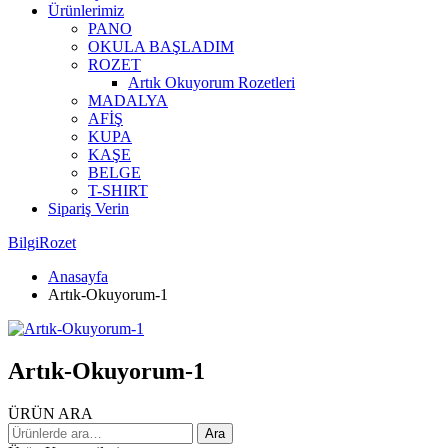
Ürünlerimiz
PANO
OKULA BAŞLADIM
ROZET
Artık Okuyorum Rozetleri
MADALYA
AFİŞ
KUPA
KAŞE
BELGE
T-SHIRT
Sipariş Verin
BilgiRozet
Anasayfa
Artık-Okuyorum-1
Artık-Okuyorum-1
ÜRÜN ARA
Ara:
Ara