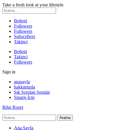
Take a fresh look at your lifestyle.
Beğeni
Followers
Followers
Subscribers
Takipçi
Beğeni
Takipçi
Followers
Sign in
anasayfa
hakkımızda
Sık Sorulan Sorular
Sipariş İçin
Bilgi Rozet
Ana Sayfa