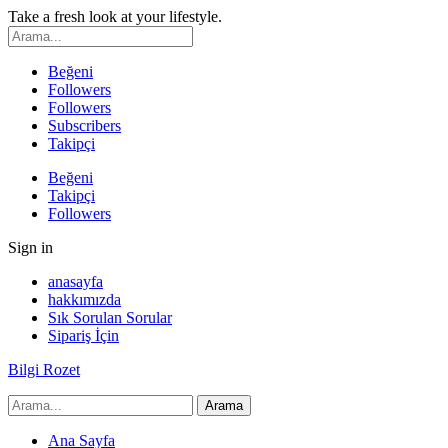
Take a fresh look at your lifestyle.
Beğeni
Followers
Followers
Subscribers
Takipçi
Beğeni
Takipçi
Followers
Sign in
anasayfa
hakkımızda
Sık Sorulan Sorular
Sipariş İçin
Bilgi Rozet
Ana Sayfa