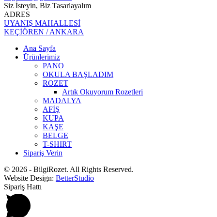
Siz İsteyin, Biz Tasarlayalım
ADRES
UYANIŞ MAHALLESİ
KEÇİÖREN / ANKARA
Ana Sayfa
Ürünlerimiz
PANO
OKULA BAŞLADIM
ROZET
Artık Okuyorum Rozetleri
MADALYA
AFİŞ
KUPA
KAŞE
BELGE
T-SHIRT
Sipariş Verin
© 2026 - BilgiRozet. All Rights Reserved.
Website Design:
BetterStudio
Sipariş Hattı