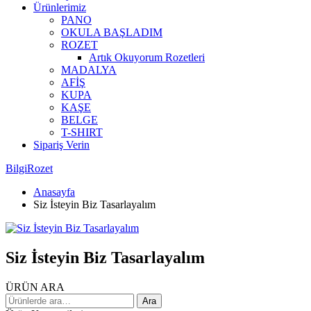
Ürünlerimiz
PANO
OKULA BAŞLADIM
ROZET
Artık Okuyorum Rozetleri
MADALYA
AFİŞ
KUPA
KAŞE
BELGE
T-SHIRT
Sipariş Verin
BilgiRozet
Anasayfa
Siz İsteyin Biz Tasarlayalım
Siz İsteyin Biz Tasarlayalım
ÜRÜN ARA
Ara:
Ara