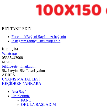
BİZİ TAKİP EDİN
Facebook
Beğeni
Sayfamızı beğenin
Instagram
Takipçi
Bizi takip edin
İLETİŞİM
Whatsapp
05335443908
MAİL
bilgirozet@gmail.com
Siz İsteyin, Biz Tasarlayalım
ADRES
UYANIŞ MAHALLESİ
KEÇİÖREN / ANKARA
Ana Sayfa
Ürünlerimiz
PANO
OKULA BAŞLADIM