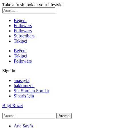
Take a fresh look at your lifestyle.
Beğeni
Followers
Followers
Subscribers
Takipçi
Beğeni
Takipçi
Followers
Sign in
anasayfa
hakkımızda
Sık Sorulan Sorular
Sipariş İçin
Bilgi Rozet
Ana Sayfa