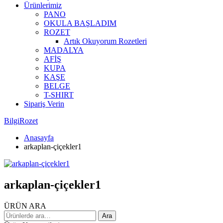
Ürünlerimiz
PANO
OKULA BAŞLADIM
ROZET
Artık Okuyorum Rozetleri
MADALYA
AFİŞ
KUPA
KAŞE
BELGE
T-SHIRT
Sipariş Verin
BilgiRozet
Anasayfa
arkaplan-çiçekler1
arkaplan-çiçekler1
ÜRÜN ARA
Ara:
Ara