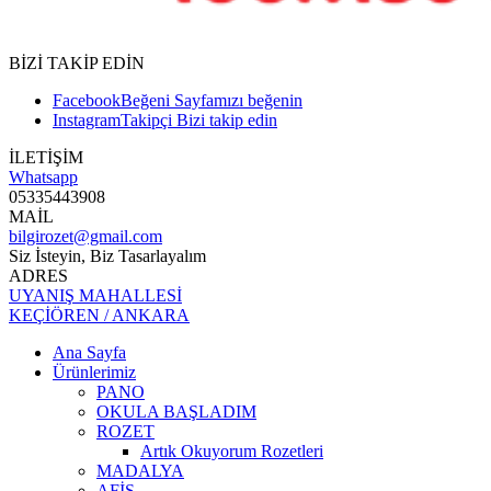
BİZİ TAKİP EDİN
Facebook
Beğeni
Sayfamızı beğenin
Instagram
Takipçi
Bizi takip edin
İLETİŞİM
Whatsapp
05335443908
MAİL
bilgirozet@gmail.com
Siz İsteyin, Biz Tasarlayalım
ADRES
UYANIŞ MAHALLESİ
KEÇİÖREN / ANKARA
Ana Sayfa
Ürünlerimiz
PANO
OKULA BAŞLADIM
ROZET
Artık Okuyorum Rozetleri
MADALYA
AFİŞ