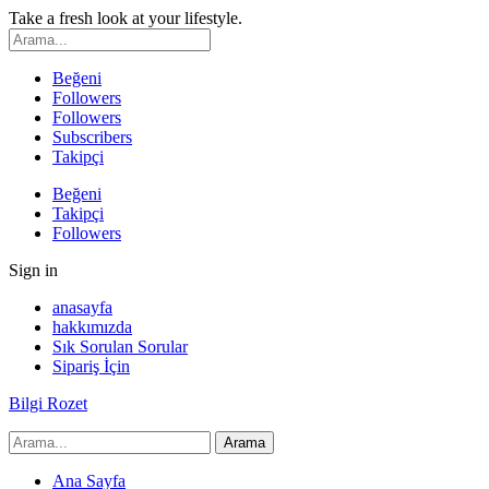
Take a fresh look at your lifestyle.
Beğeni
Followers
Followers
Subscribers
Takipçi
Beğeni
Takipçi
Followers
Sign in
anasayfa
hakkımızda
Sık Sorulan Sorular
Sipariş İçin
Bilgi Rozet
Ana Sayfa