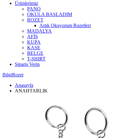
Ürünlerimiz
PANO
OKULA BAŞLADIM
ROZET
Artık Okuyorum Rozetleri
MADALYA
AFİŞ
KUPA
KAŞE
BELGE
T-SHIRT
Sipariş Verin
BilgiRozet
Anasayfa
ANAHTARLIK