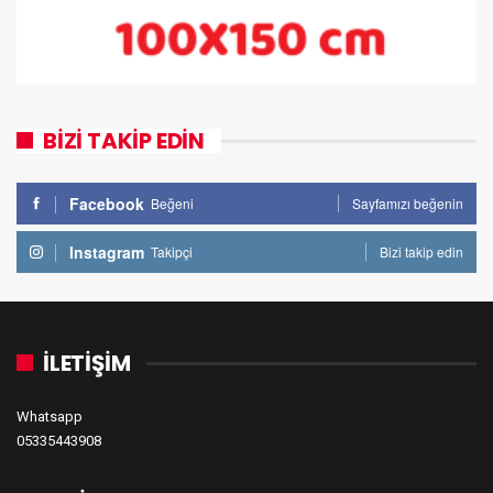
BİZİ TAKİP EDİN
Facebook
Beğeni
Sayfamızı beğenin
Instagram
Takipçi
Bizi takip edin
İLETİŞİM
Whatsapp
05335443908