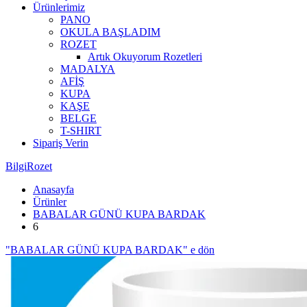
Ürünlerimiz
PANO
OKULA BAŞLADIM
ROZET
Artık Okuyorum Rozetleri
MADALYA
AFİŞ
KUPA
KAŞE
BELGE
T-SHIRT
Sipariş Verin
BilgiRozet
Anasayfa
Ürünler
BABALAR GÜNÜ KUPA BARDAK
6
"BABALAR GÜNÜ KUPA BARDAK" e dön