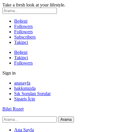
Take a fresh look at your lifestyle.
Beğeni
Followers
Followers
Subscribers
Takipçi
Beğeni
Takipçi
Followers
Sign in
anasayfa
hakkımızda
Sık Sorulan Sorular
Sipariş İçin
Bilgi Rozet
Ana Sayfa