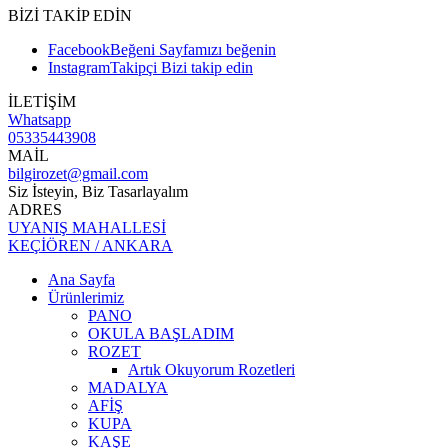
BİZİ TAKİP EDİN
Facebook
Beğeni
Sayfamızı beğenin
Instagram
Takipçi
Bizi takip edin
İLETİŞİM
Whatsapp
05335443908
MAİL
bilgirozet@gmail.com
Siz İsteyin, Biz Tasarlayalım
ADRES
UYANIŞ MAHALLESİ
KEÇİÖREN / ANKARA
Ana Sayfa
Ürünlerimiz
PANO
OKULA BAŞLADIM
ROZET
Artık Okuyorum Rozetleri
MADALYA
AFİŞ
KUPA
KAŞE