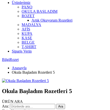
Ürünlerimiz
PANO
OKULA BAŞLADIM
ROZET
Artık Okuyorum Rozetleri
MADALYA
AFİŞ
KUPA
KAŞE
BELGE
T-SHIRT
Sipariş Verin
BilgiRozet
Anasayfa
Okula Başladım Rozetleri 5
Okula Başladım Rozetleri 5
ÜRÜN ARA
Ara:
Ara