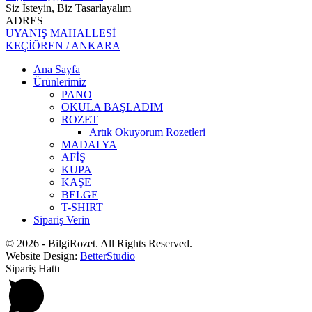
Siz İsteyin, Biz Tasarlayalım
ADRES
UYANIŞ MAHALLESİ
KEÇİÖREN / ANKARA
Ana Sayfa
Ürünlerimiz
PANO
OKULA BAŞLADIM
ROZET
Artık Okuyorum Rozetleri
MADALYA
AFİŞ
KUPA
KAŞE
BELGE
T-SHIRT
Sipariş Verin
© 2026 - BilgiRozet. All Rights Reserved.
Website Design:
BetterStudio
Sipariş Hattı