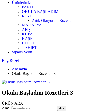
Ürünlerimiz
PANO
OKULA BAŞLADIM
ROZET
Artık Okuyorum Rozetleri
MADALYA
AFİŞ
KUPA
KAŞE
BELGE
T-SHIRT
Sipariş Verin
BilgiRozet
Anasayfa
Okula Başladım Rozetleri 3
Okula Başladım Rozetleri 3
ÜRÜN ARA
Ara:
Ara