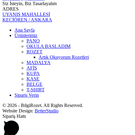
Siz İsteyin, Biz Tasarlayalım
ADRES
UYANIŞ MAHALLESİ
KEÇİÖREN / ANKARA
Ana Sayfa
Ürünlerimiz
PANO
OKULA BAŞLADIM
ROZET
Artık Okuyorum Rozetleri
MADALYA
AFİŞ
KUPA
KAŞE
BELGE
T-SHIRT
Sipariş Verin
© 2026 - BilgiRozet. All Rights Reserved.
Website Design:
BetterStudio
Sipariş Hattı