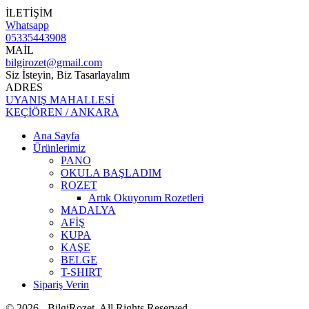
İLETİŞİM
Whatsapp
05335443908
MAİL
bilgirozet@gmail.com
Siz İsteyin, Biz Tasarlayalım
ADRES
UYANIŞ MAHALLESİ
KEÇİÖREN / ANKARA
Ana Sayfa
Ürünlerimiz
PANO
OKULA BAŞLADIM
ROZET
Artık Okuyorum Rozetleri
MADALYA
AFİŞ
KUPA
KAŞE
BELGE
T-SHIRT
Sipariş Verin
© 2026 - BilgiRozet. All Rights Reserved.