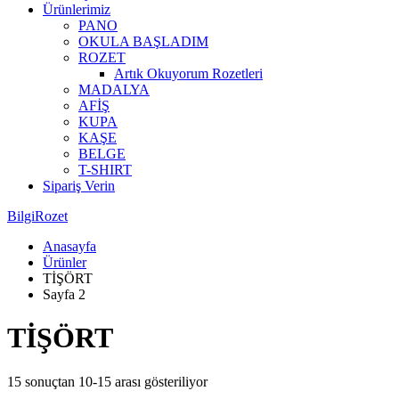
Ürünlerimiz
PANO
OKULA BAŞLADIM
ROZET
Artık Okuyorum Rozetleri
MADALYA
AFİŞ
KUPA
KAŞE
BELGE
T-SHIRT
Sipariş Verin
BilgiRozet
Anasayfa
Ürünler
TİŞÖRT
Sayfa 2
TİŞÖRT
15 sonuçtan 10-15 arası gösteriliyor