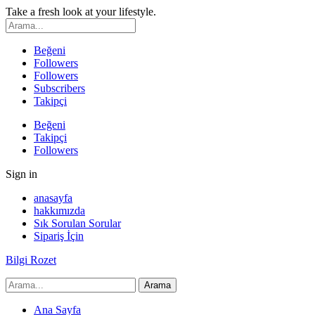
Take a fresh look at your lifestyle.
Beğeni
Followers
Followers
Subscribers
Takipçi
Beğeni
Takipçi
Followers
Sign in
anasayfa
hakkımızda
Sık Sorulan Sorular
Sipariş İçin
Bilgi Rozet
Ana Sayfa