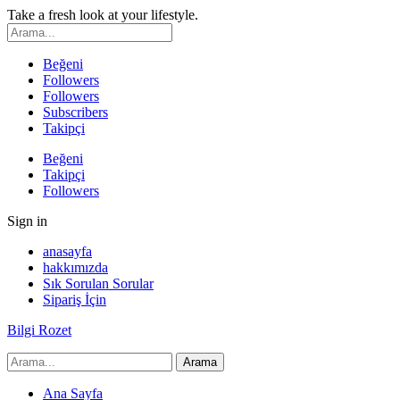
Take a fresh look at your lifestyle.
Beğeni
Followers
Followers
Subscribers
Takipçi
Beğeni
Takipçi
Followers
Sign in
anasayfa
hakkımızda
Sık Sorulan Sorular
Sipariş İçin
Bilgi Rozet
Ana Sayfa