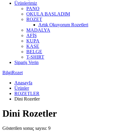
Ürünlerimiz
PANO
OKULA BAŞLADIM
ROZET
Artık Okuyorum Rozetleri
MADALYA
AFİŞ
KUPA
KAŞE
BELGE
T-SHIRT
Sipariş Verin
BilgiRozet
Anasayfa
Ürünler
ROZETLER
Dini Rozetler
Dini Rozetler
Gösterilen sonuç sayısı: 9