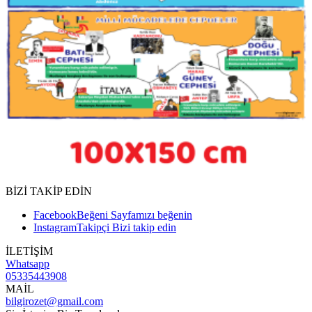
BİZİ TAKİP EDİN
Facebook
Beğeni
Sayfamızı beğenin
Instagram
Takipçi
Bizi takip edin
İLETİŞİM
Whatsapp
05335443908
MAİL
bilgirozet@gmail.com