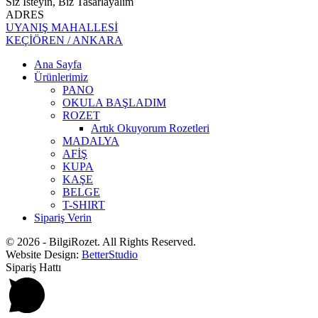
Siz İsteyin, Biz Tasarlayalım
ADRES
UYANIŞ MAHALLESİ
KEÇİÖREN / ANKARA
Ana Sayfa
Ürünlerimiz
PANO
OKULA BAŞLADIM
ROZET
Artık Okuyorum Rozetleri
MADALYA
AFİŞ
KUPA
KAŞE
BELGE
T-SHIRT
Sipariş Verin
© 2026 - BilgiRozet. All Rights Reserved.
Website Design:
BetterStudio
Sipariş Hattı