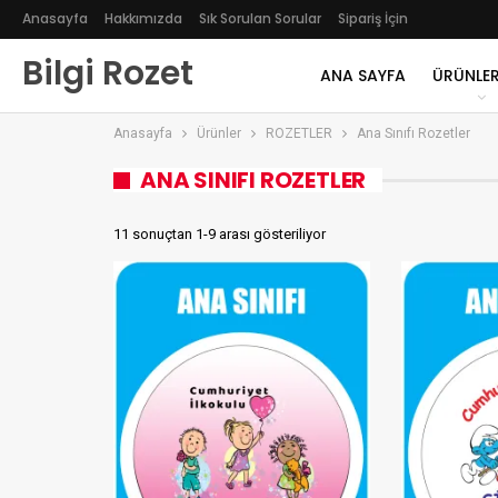
Anasayfa
Hakkımızda
Sık Sorulan Sorular
Sipariş İçin
Bilgi Rozet
ANA SAYFA
ÜRÜNLER
Anasayfa
Ürünler
ROZETLER
Ana Sınıfı Rozetler
ANA SINIFI ROZETLER
11 sonuçtan 1-9 arası gösteriliyor