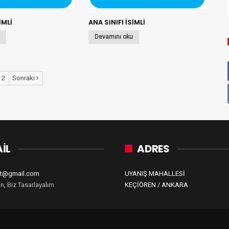
İMLİ
ANA SINIFI İSİMLİ
u
Devamını oku
2
Sonraki
İL
ADRES
zet@gmail.com
UYANIŞ MAHALLESİ
in, Biz Tasarlayalım
KEÇİÖREN / ANKARA