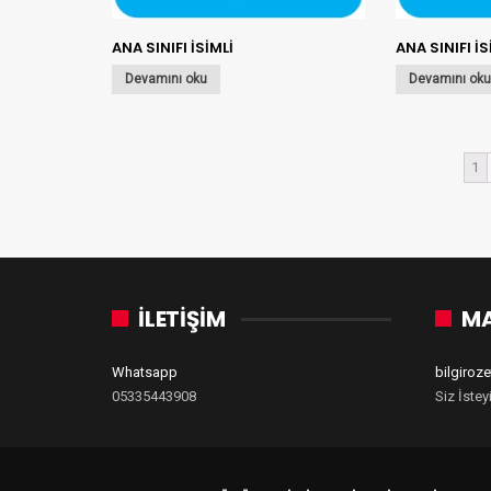
ANA SINIFI İSİMLİ
ANA SINIFI İS
Devamını oku
Devamını ok
1
İLETİŞİM
MA
Whatsapp
bilgiro
05335443908
Siz İstey