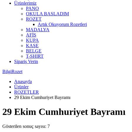
Ürünlerimiz
PANO
OKULA BAŞLADIM
ROZET
Artık Okuyorum Rozetleri
MADALYA
AFİŞ
KUPA
KAŞE
BELGE
T-SHIRT
Sipariş Verin
BilgiRozet
Anasayfa
Ürünler
ROZETLER
29 Ekim Cumhuriyet Bayramı
29 Ekim Cumhuriyet Bayramı
Gösterilen sonuç sayısı: 7