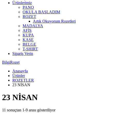
Ürünlerimiz
PANO
OKULA BAŞLADIM
ROZET
Artık Okuyorum Rozetleri
MADALYA
AFİŞ
KUPA
KAŞE
BELGE
T-SHIRT
Sipariş Verin
BilgiRozet
Anasayfa
Ürünler
ROZETLER
23 NİSAN
23 NİSAN
11 sonuçtan 1-9 arası gösteriliyor