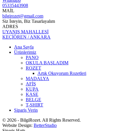
Whatsapp
05335443908
MAİL
bilgirozet@gmail.com
Siz İsteyin, Biz Tasarlayalım
ADRES
UYANIŞ MAHALLESİ
KEÇİÖREN / ANKARA
Ana Sayfa
Ürünlerimiz
PANO
OKULA BAŞLADIM
ROZET
Artık Okuyorum Rozetleri
MADALYA
AFİŞ
KUPA
KAŞE
BELGE
T-SHIRT
Sipariş Verin
© 2026 - BilgiRozet. All Rights Reserved.
Website Design:
BetterStudio
Sipariş Hattı