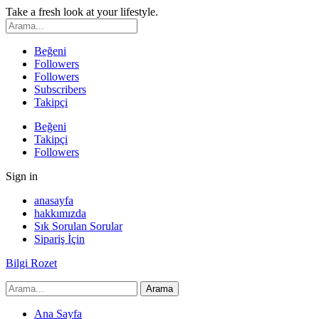
Take a fresh look at your lifestyle.
Beğeni
Followers
Followers
Subscribers
Takipçi
Beğeni
Takipçi
Followers
Sign in
anasayfa
hakkımızda
Sık Sorulan Sorular
Sipariş İçin
Bilgi Rozet
Ana Sayfa