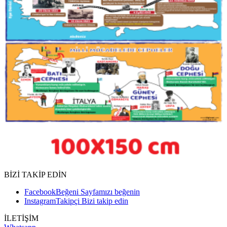
BİZİ TAKİP EDİN
Facebook
Beğeni
Sayfamızı beğenin
Instagram
Takipçi
Bizi takip edin
İLETİŞİM