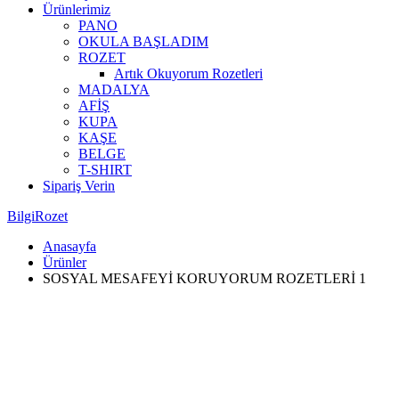
Ürünlerimiz
PANO
OKULA BAŞLADIM
ROZET
Artık Okuyorum Rozetleri
MADALYA
AFİŞ
KUPA
KAŞE
BELGE
T-SHIRT
Sipariş Verin
BilgiRozet
Anasayfa
Ürünler
SOSYAL MESAFEYİ KORUYORUM ROZETLERİ 1