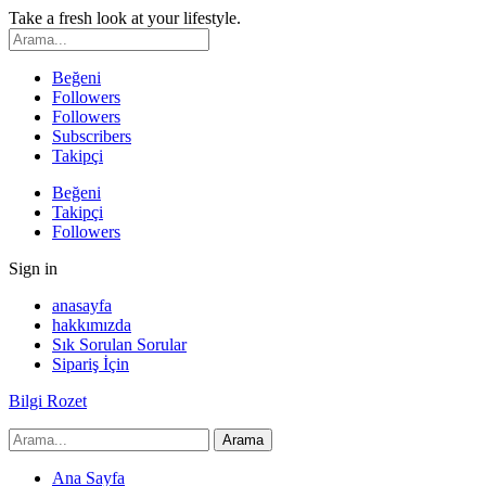
Take a fresh look at your lifestyle.
Beğeni
Followers
Followers
Subscribers
Takipçi
Beğeni
Takipçi
Followers
Sign in
anasayfa
hakkımızda
Sık Sorulan Sorular
Sipariş İçin
Bilgi Rozet
Ana Sayfa