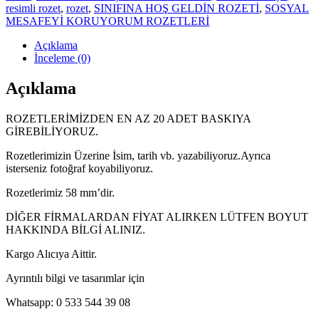
resimli rozet
,
rozet
,
SINIFINA HOŞ GELDİN ROZETİ
,
SOSYAL
MESAFEYİ KORUYORUM ROZETLERİ
Açıklama
İnceleme (0)
Açıklama
ROZETLERİMİZDEN EN AZ 20 ADET BASKIYA
GİREBİLİYORUZ.
Rozetlerimizin Üzerine İsim, tarih vb. yazabiliyoruz.Ayrıca
isterseniz fotoğraf koyabiliyoruz.
Rozetlerimiz 58 mm’dir.
DİĞER FİRMALARDAN FİYAT ALIRKEN LÜTFEN BOYUT
HAKKINDA BİLGİ ALINIZ.
Kargo Alıcıya Aittir.
Ayrıntılı bilgi ve tasarımlar için
Whatsapp: 0 533 544 39 08