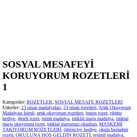
SOSYAL MESAFEYİ
KORUYORUM ROZETLERİ
1
Kategoriler:
ROZETLER
,
SOSYAL MESAFE ROZETLERİ
Etiketler:
23 nisan madalyaları
,
23 nisan rozetleri
,
Artık Okuyorum
Madalyası İsimli
,
artık okuyorum rozetleri
,
buton rozet
,
eğitim
hediye
,
iğneli rozet
,
isimli madalya
,
istiklal marşı madalya
,
istiklal
marşı okuyorum rozet
,
istiklal marşımızı okudum
,
MASKEMİ
TAKIYORUM ROZETLERİ
,
öğrenciye hediye
,
okula başladım
rozeti
,
OKULUNA HOŞ GELDİN ROZETİ
,
resimli madalya
,