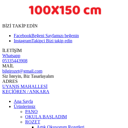
BİZİ TAKİP EDİN
Facebook
Beğeni
Sayfamızı beğenin
Instagram
Takipçi
Bizi takip edin
İLETİŞİM
Whatsapp
05335443908
MAİL
bilgirozet@gmail.com
Siz İsteyin, Biz Tasarlayalım
ADRES
UYANIŞ MAHALLESİ
KEÇİÖREN / ANKARA
Ana Sayfa
Ürünlerimiz
PANO
OKULA BAŞLADIM
ROZET
Artık Okuyorum Rozetleri