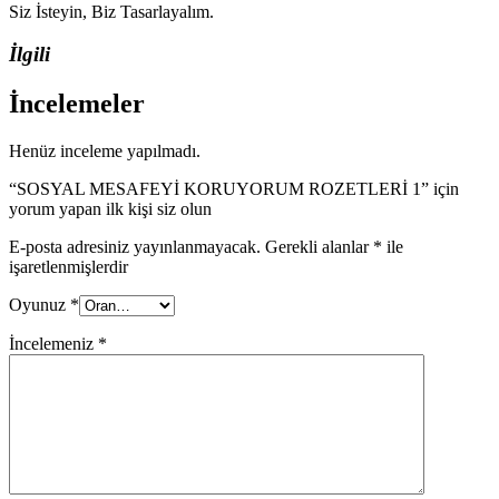
Siz İsteyin, Biz Tasarlayalım.
İlgili
İncelemeler
Henüz inceleme yapılmadı.
“SOSYAL MESAFEYİ KORUYORUM ROZETLERİ 1” için
yorum yapan ilk kişi siz olun
E-posta adresiniz yayınlanmayacak.
Gerekli alanlar
*
ile
işaretlenmişlerdir
Oyunuz
*
İncelemeniz
*