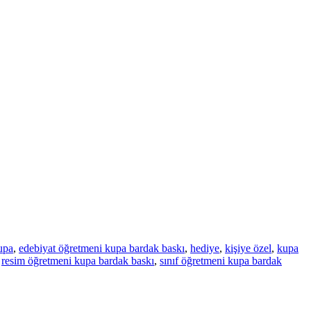
upa
,
edebiyat öğretmeni kupa bardak baskı
,
hediye
,
kişiye özel
,
kupa
,
resim öğretmeni kupa bardak baskı
,
sınıf öğretmeni kupa bardak