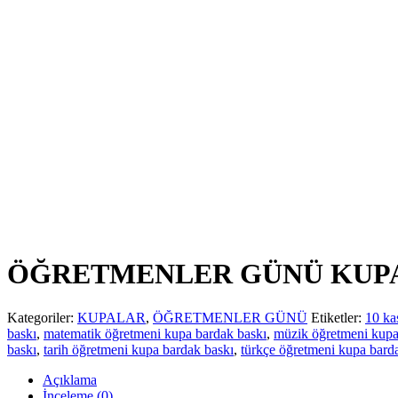
ÖĞRETMENLER GÜNÜ KUP
Kategoriler:
KUPALAR
,
ÖĞRETMENLER GÜNÜ
Etiketler:
10 ka
baskı
,
matematik öğretmeni kupa bardak baskı
,
müzik öğretmeni kupa
baskı
,
tarih öğretmeni kupa bardak baskı
,
türkçe öğretmeni kupa bard
Açıklama
İnceleme (0)