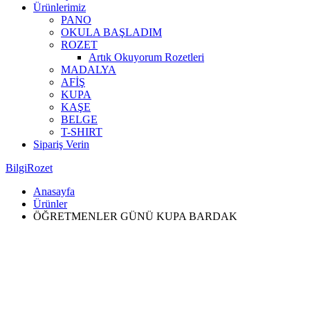
Ürünlerimiz
PANO
OKULA BAŞLADIM
ROZET
Artık Okuyorum Rozetleri
MADALYA
AFİŞ
KUPA
KAŞE
BELGE
T-SHIRT
Sipariş Verin
BilgiRozet
Anasayfa
Ürünler
ÖĞRETMENLER GÜNÜ KUPA BARDAK