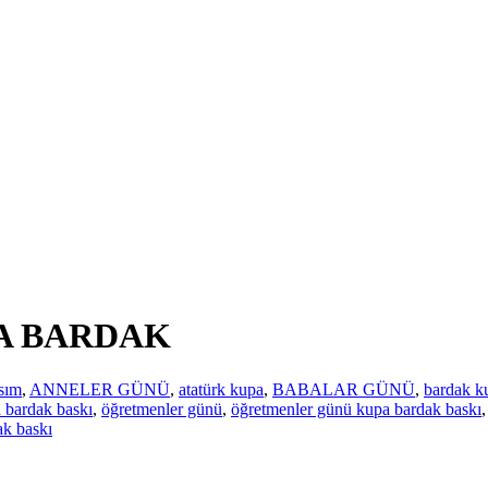
A BARDAK
sım
,
ANNELER GÜNÜ
,
atatürk kupa
,
BABALAR GÜNÜ
,
bardak k
 bardak baskı
,
öğretmenler günü
,
öğretmenler günü kupa bardak baskı
ak baskı