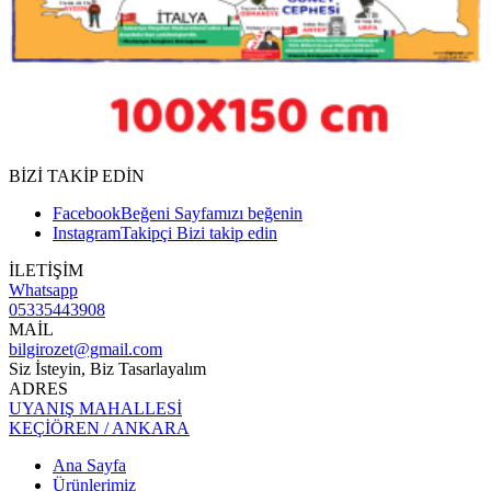
BİZİ TAKİP EDİN
Facebook
Beğeni
Sayfamızı beğenin
Instagram
Takipçi
Bizi takip edin
İLETİŞİM
Whatsapp
05335443908
MAİL
bilgirozet@gmail.com
Siz İsteyin, Biz Tasarlayalım
ADRES
UYANIŞ MAHALLESİ
KEÇİÖREN / ANKARA
Ana Sayfa
Ürünlerimiz