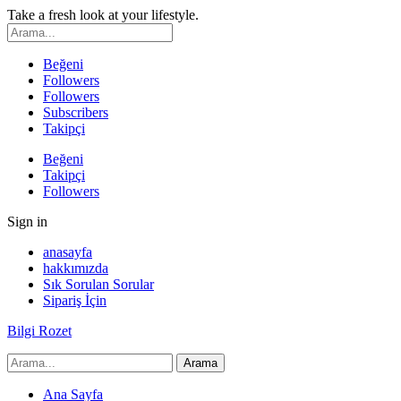
Take a fresh look at your lifestyle.
Beğeni
Followers
Followers
Subscribers
Takipçi
Beğeni
Takipçi
Followers
Sign in
anasayfa
hakkımızda
Sık Sorulan Sorular
Sipariş İçin
Bilgi Rozet
Ana Sayfa