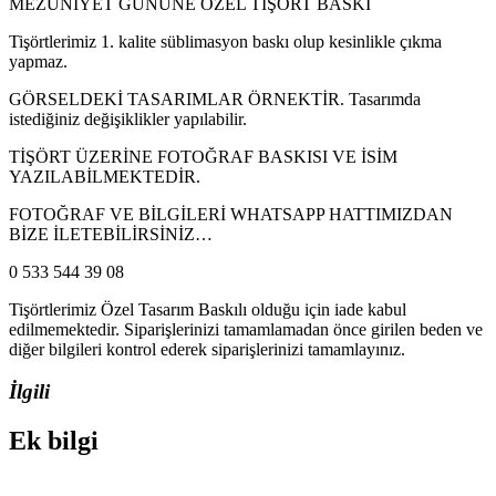
MEZUNİYET GÜNÜNE ÖZEL TİŞÖRT BASKI
Tişörtlerimiz 1. kalite süblimasyon baskı olup kesinlikle çıkma
yapmaz.
GÖRSELDEKİ TASARIMLAR ÖRNEKTİR. Tasarımda
istediğiniz değişiklikler yapılabilir.
TİŞÖRT ÜZERİNE FOTOĞRAF BASKISI VE İSİM
YAZILABİLMEKTEDİR.
FOTOĞRAF VE BİLGİLERİ WHATSAPP HATTIMIZDAN
BİZE İLETEBİLİRSİNİZ…
0 533 544 39 08
Tişörtlerimiz Özel Tasarım Baskılı olduğu için iade kabul
edilmemektedir. Siparişlerinizi tamamlamadan önce girilen beden ve
diğer bilgileri kontrol ederek siparişlerinizi tamamlayınız.
İlgili
Ek bilgi