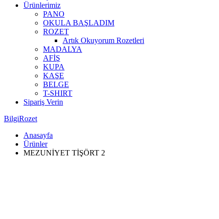
Ürünlerimiz
PANO
OKULA BAŞLADIM
ROZET
Artık Okuyorum Rozetleri
MADALYA
AFİŞ
KUPA
KAŞE
BELGE
T-SHIRT
Sipariş Verin
BilgiRozet
Anasayfa
Ürünler
MEZUNİYET TİŞÖRT 2