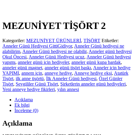
MEZUNİYET TİŞÖRT 2
Kategoriler:
MEZUNİYET ÜRÜNLERİ
,
TİŞÖRT
Etiketler:
Anneler Günü Hediyesi GittiGidiyor
,
Anneler Günü hediyesi ne
alabilirim
,
Anneler Günü hediyesi ne olabilir
,
Anneler günü hediyesi
Okul Öncesi
,
Anneler Günü Hediyesi ucuz
,
Anneler Günü hediyesi
yapımı
,
anneler günü için hediyeler
,
anneler günü kupa bardak
,
anneler günü magnet
,
anneler günü tişört baskı
,
Anneler için hediye
YAPIMI
,
annem için
,
anneye hediye
,
Anneye hediye ekşi
,
Atatürk
Tişört
,
ilk anne tişörtü
,
İlk Anneler Günü hediyesi
,
Özel Günler
Tişört
,
Sevgililer Günü Tişört
,
Şirketlerin anneler günü hediyeleri
,
Yeni anneye hediye fikirleri
,
yılın annesi
Açıklama
Ek bilgi
İnceleme (0)
Açıklama