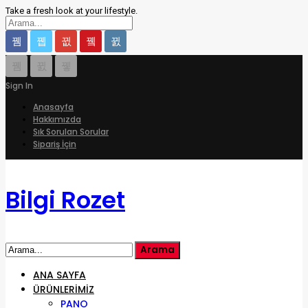
Take a fresh look at your lifestyle.
Sign In
Anasayfa
Hakkımızda
Sık Sorulan Sorular
Sipariş İçin
Bilgi Rozet
ANA SAYFA
ÜRÜNLERIMIZ
PANO