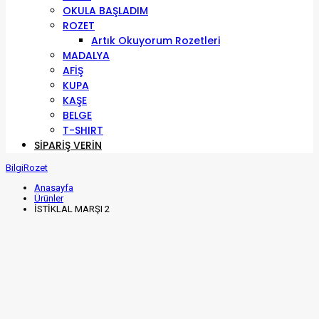
OKULA BAŞLADIM
ROZET
Artık Okuyorum Rozetleri
MADALYA
AFİŞ
KUPA
KAŞE
BELGE
T-SHIRT
SIPARIŞ VERIN
BilgiRozet
Anasayfa
Ürünler
İSTİKLAL MARŞI 2