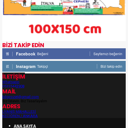
BİZİ TAKİP EDİN
Facebook
Beğeni
Sayfamızı beğenin
Instagram
Takipçi
Bizi takip edin
İLETİŞİM
Whatsapp
05335443908
MAİL
bilgirozet@gmail.com
Siz İsteyin, Biz Tasarlayalım
ADRES
UYANIŞ MAHALLESİ
KEÇİÖREN / ANKARA
ANA SAYFA