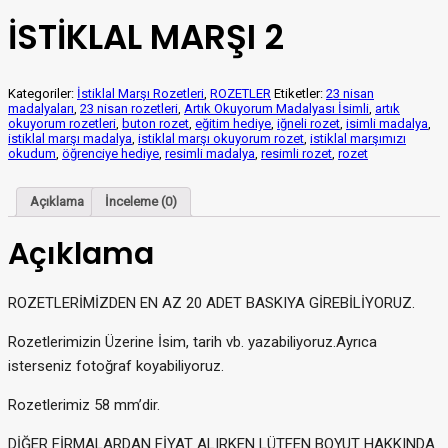
İSTİKLAL MARŞI 2
Kategoriler:
İstiklal Marşı Rozetleri
,
ROZETLER
Etiketler:
23 nisan
madalyaları
,
23 nisan rozetleri
,
Artık Okuyorum Madalyası İsimli
,
artık
okuyorum rozetleri
,
buton rozet
,
eğitim hediye
,
iğneli rozet
,
isimli madalya
,
istiklal marşı madalya
,
istiklal marşı okuyorum rozet
,
istiklal marşımızı
okudum
,
öğrenciye hediye
,
resimli madalya
,
resimli rozet
,
rozet
Açıklama
İnceleme (0)
Açıklama
ROZETLERİMİZDEN EN AZ 20 ADET BASKIYA GİREBİLİYORUZ.
Rozetlerimizin Üzerine İsim, tarih vb. yazabiliyoruz.Ayrıca
isterseniz fotoğraf koyabiliyoruz.
Rozetlerimiz 58 mm’dir.
DİĞER FİRMALARDAN FİYAT ALIRKEN LÜTFEN BOYUT HAKKINDA