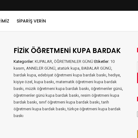
IMIZ
SIPARIŞ VERIN
FİZİK ÖĞRETMENİ KUPA BARDAK
Kategoriler:
KUPALAR
,
ÖĞRETMENLER GÜNÜ
Etiketler:
10
kasım
,
ANNELER GÜNÜ
,
atatürk kupa
,
BABALAR GÜNÜ
,
bardak kupa
,
edebiyat öğretmeni kupa bardak baskı
,
hediye
,
kişiye özel
,
kupa baskı
,
matematik öğretmeni kupa bardak
baskı
,
müzik öğretmeni kupa bardak baskı
,
öğretmenler günü
,
öğretmenler günü kupa bardak baskı
,
resim öğretmeni kupa
bardak baskı
,
sınıf öğretmeni kupa bardak baskı
,
tarih
öğretmeni kupa bardak baskı
,
türkçe öğretmeni kupa bardak
baskı