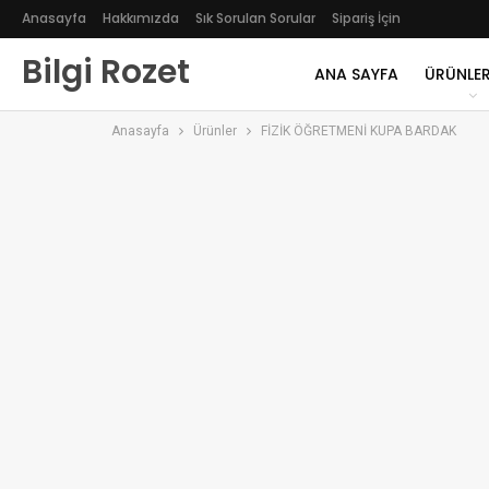
Anasayfa
Hakkımızda
Sık Sorulan Sorular
Sipariş İçin
Bilgi Rozet
ANA SAYFA
ÜRÜNLER
Anasayfa
Ürünler
FİZİK ÖĞRETMENİ KUPA BARDAK