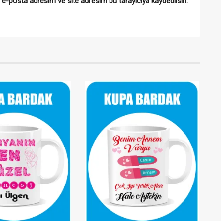
 e-posta adresim ve site adresim bu tarayıcıya kaydedilsin.