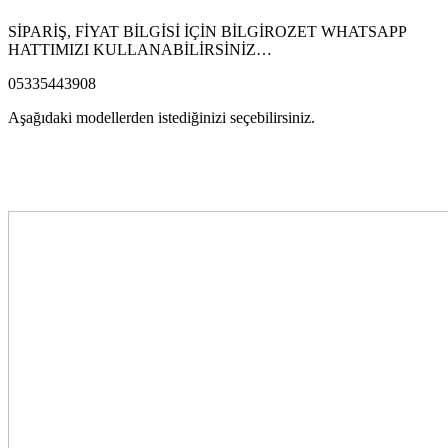
SİPARİŞ, FİYAT BİLGİSİ İÇİN BİLGİROZET WHATSAPP
HATTIMIZI KULLANABİLİRSİNİZ…
05335443908
Aşağıdaki modellerden istediğinizi seçebilirsiniz.