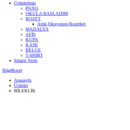
Ürünlerimiz
PANO
OKULA BAŞLADIM
ROZET
Artık Okuyorum Rozetleri
MADALYA
AFİŞ
KUPA
KAŞE
BELGE
T-SHIRT
Sipariş Verin
BilgiRozet
Anasayfa
Ürünler
BİLEKLİK