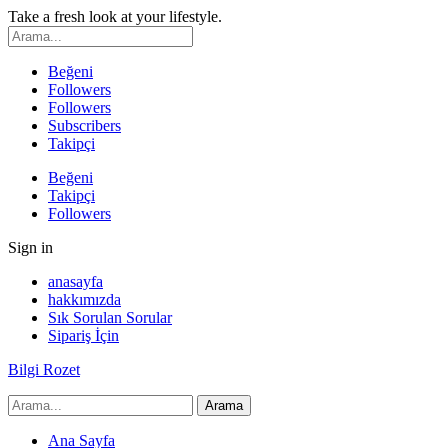
Take a fresh look at your lifestyle.
Beğeni
Followers
Followers
Subscribers
Takipçi
Beğeni
Takipçi
Followers
Sign in
anasayfa
hakkımızda
Sık Sorulan Sorular
Sipariş İçin
Bilgi Rozet
Ana Sayfa