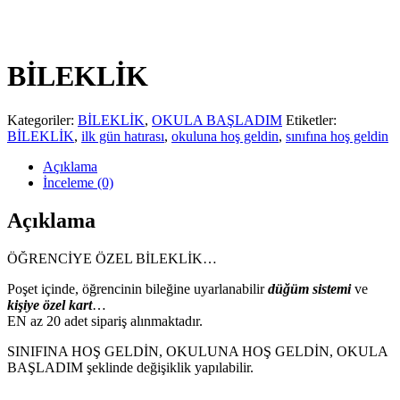
BİLEKLİK
Kategoriler:
BİLEKLİK
,
OKULA BAŞLADIM
Etiketler:
BİLEKLİK
,
ilk gün hatırası
,
okuluna hoş geldin
,
sınıfına hoş geldin
Açıklama
İnceleme (0)
Açıklama
ÖĞRENCİYE ÖZEL BİLEKLİK…
Poşet içinde, öğrencinin bileğine uyarlanabilir
düğüm sistemi
ve
kişiye özel kart
…
EN az 20 adet sipariş alınmaktadır.
SINIFINA HOŞ GELDİN, OKULUNA HOŞ GELDİN, OKULA
BAŞLADIM şeklinde değişiklik yapılabilir.