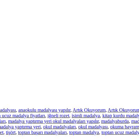
adalyası
,
anaokulu madalyası yapılır
,
Artık Okuyorum
,
Artık Okuyorum
 ucuz madalya fiyatları
,
iğneli rozet
,
isimli madalya
,
kitap kurdu madaly
arı
,
madalya yaptırma yeri okul madalyaları yapılır
,
madalyaburda
,
mad
adalya yaptırma yeri
,
okul madalyaları
,
okul madalyası
,
okuma bayramı
et
,
tişört
,
toptan başarı madalyaları
,
toptan madalya
,
toptan ucuz madaly