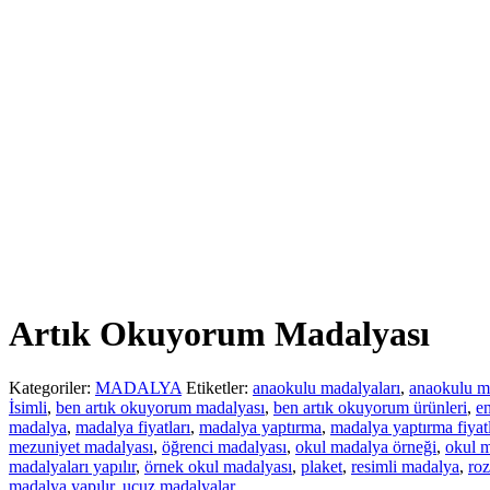
Artık Okuyorum Madalyası
Kategoriler:
MADALYA
Etiketler:
anaokulu madalyaları
,
anaokulu m
İsimli
,
ben artık okuyorum madalyası
,
ben artık okuyorum ürünleri
,
en
madalya
,
madalya fiyatları
,
madalya yaptırma
,
madalya yaptırma fiyatl
mezuniyet madalyası
,
öğrenci madalyası
,
okul madalya örneği
,
okul m
madalyaları yapılır
,
örnek okul madalyası
,
plaket
,
resimli madalya
,
roz
madalya yapılır
,
ucuz madalyalar