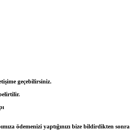
işime geçebilirsiniz.
lirtilir.
pı
bımıza ödemenizi yaptığınızı bize bildirdikten sonra