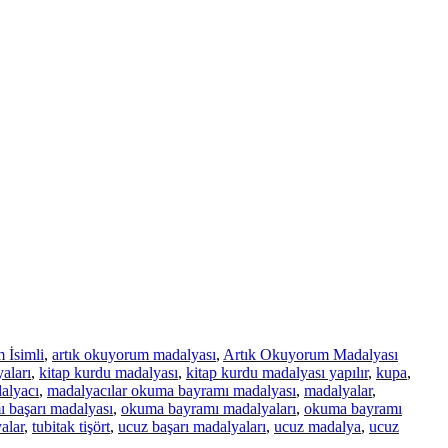
 İsimli
,
artık okuyorum madalyası
,
Artık Okuyorum Madalyası
aları
,
kitap kurdu madalyası
,
kitap kurdu madalyası yapılır
,
kupa
,
alyacı
,
madalyacılar okuma bayramı madalyası
,
madalyalar
,
 başarı madalyası
,
okuma bayramı madalyaları
,
okuma bayramı
alar
,
tubitak tişört
,
ucuz başarı madalyaları
,
ucuz madalya
,
ucuz