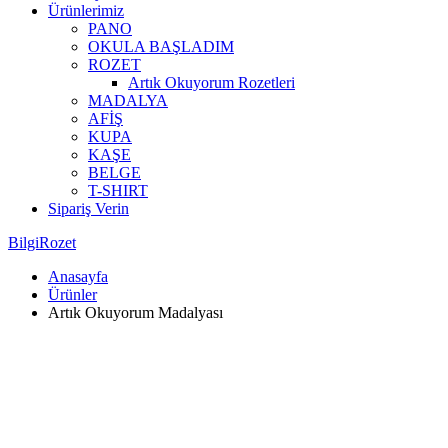
Ürünlerimiz
PANO
OKULA BAŞLADIM
ROZET
Artık Okuyorum Rozetleri
MADALYA
AFİŞ
KUPA
KAŞE
BELGE
T-SHIRT
Sipariş Verin
BilgiRozet
Anasayfa
Ürünler
Artık Okuyorum Madalyası