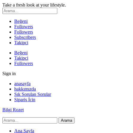
Take a fresh look at your lifestyle.
Beğeni
Followers
Followers
Subscribers
Takipçi
Beğeni
Takipçi
Followers
Sign in
anasayfa
hakkımızda
Sık Sorulan Sorular
Sipariş İçin
Bilgi Rozet
Ana Sayfa