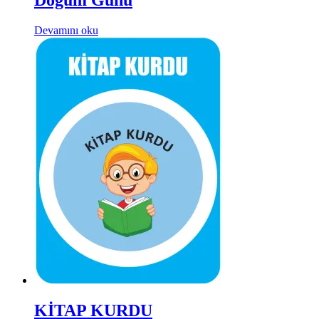
Devamını oku
KİTAP KURDU