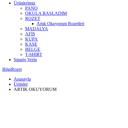
Ürünlerimiz
PANO
OKULA BAŞLADIM
ROZET
Artık Okuyorum Rozetleri
MADALYA
AFİŞ
KUPA
KAŞE
BELGE
T-SHIRT
Sipariş Verin
BilgiRozet
Anasayfa
Ürünler
ARTIK OKUYORUM