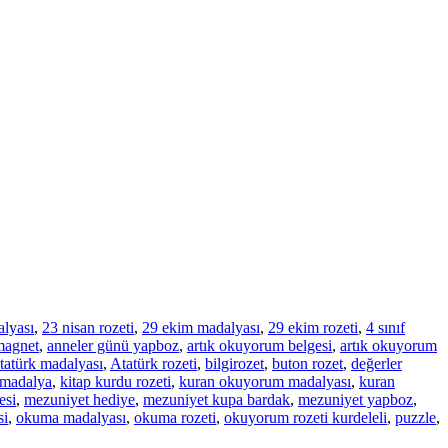
alyası
,
23 nisan rozeti
,
29 ekim madalyası
,
29 ekim rozeti
,
4 sınıf
magnet
,
anneler günü yapboz
,
artık okuyorum belgesi
,
artık okuyorum
tatürk madalyası
,
Atatürk rozeti
,
bilgirozet
,
buton rozet
,
değerler
 madalya
,
kitap kurdu rozeti
,
kuran okuyorum madalyası
,
kuran
esi
,
mezuniyet hediye
,
mezuniyet kupa bardak
,
mezuniyet yapboz
,
si
,
okuma madalyası
,
okuma rozeti
,
okuyorum rozeti kurdeleli
,
puzzle
,