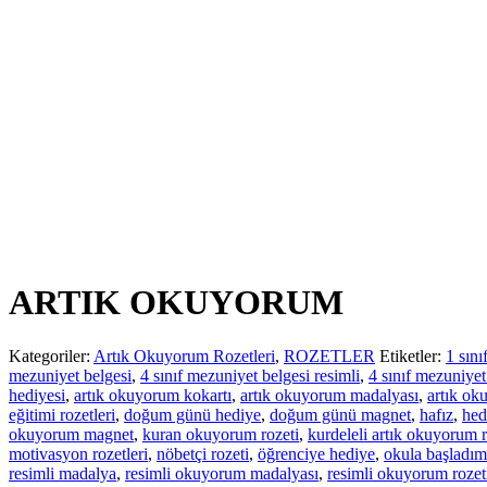
ARTIK OKUYORUM
Kategoriler:
Artık Okuyorum Rozetleri
,
ROZETLER
Etiketler:
1 sını
mezuniyet belgesi
,
4 sınıf mezuniyet belgesi resimli
,
4 sınıf mezuniyet
hediyesi
,
artık okuyorum kokartı
,
artık okuyorum madalyası
,
artık ok
eğitimi rozetleri
,
doğum günü hediye
,
doğum günü magnet
,
hafız
,
hed
okuyorum magnet
,
kuran okuyorum rozeti
,
kurdeleli artık okuyorum r
motivasyon rozetleri
,
nöbetçi rozeti
,
öğrenciye hediye
,
okula başladım
resimli madalya
,
resimli okuyorum madalyası
,
resimli okuyorum rozet