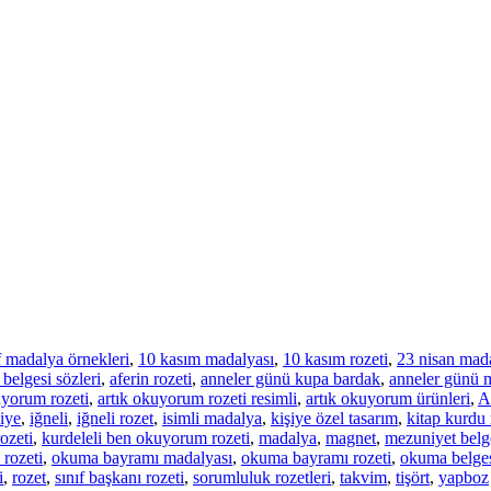
f madalya örnekleri
,
10 kasım madalyası
,
10 kasım rozeti
,
23 nisan mad
 belgesi sözleri
,
aferin rozeti
,
anneler günü kupa bardak
,
anneler günü 
uyorum rozeti
,
artık okuyorum rozeti resimli
,
artık okuyorum ürünleri
,
A
iye
,
iğneli
,
iğneli rozet
,
isimli madalya
,
kişiye özel tasarım
,
kitap kurdu
ozeti
,
kurdeleli ben okuyorum rozeti
,
madalya
,
magnet
,
mezuniyet belg
 rozeti
,
okuma bayramı madalyası
,
okuma bayramı rozeti
,
okuma belge
i
,
rozet
,
sınıf başkanı rozeti
,
sorumluluk rozetleri
,
takvim
,
tişört
,
yapboz