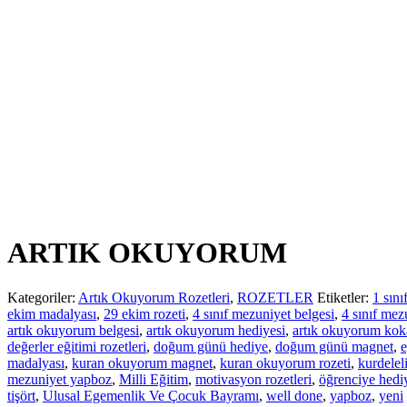
ARTIK OKUYORUM
Kategoriler:
Artık Okuyorum Rozetleri
,
ROZETLER
Etiketler:
1 sını
ekim madalyası
,
29 ekim rozeti
,
4 sınıf mezuniyet belgesi
,
4 sınıf mez
artık okuyorum belgesi
,
artık okuyorum hediyesi
,
artık okuyorum koka
değerler eğitimi rozetleri
,
doğum günü hediye
,
doğum günü magnet
,
e
madalyası
,
kuran okuyorum magnet
,
kuran okuyorum rozeti
,
kurdelel
mezuniyet yapboz
,
Milli Eğitim
,
motivasyon rozetleri
,
öğrenciye hedi
tişört
,
Ulusal Egemenlik Ve Çocuk Bayramı
,
well done
,
yapboz
,
yeni