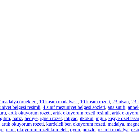
f madalya örnekleri
,
10 kasım madalyası
,
10 kasım rozeti
,
23 nisan
,
23 
uniyet belgesi resimli
,
4 sınıf mezuniyet belgesi sözleri
,
ana sınıfı
,
annel
rtı
,
artık okuyorum rozeti
,
artık okuyorum rozeti resimli
,
artık okuyoru
ğitim
,
hafız
,
hediye
,
iğneli rozet
,
ihtiyaç
,
ilkokul
,
ingili
,
kişiye özel tasa
i artık okuyorum rozeti
,
kurdeleli ben okuyorum rozeti
,
madalya
,
magne
ye
,
okul
,
okuyorum rozeti kurdeleli
,
oyun
,
puzzle
,
resimli madalya
,
res