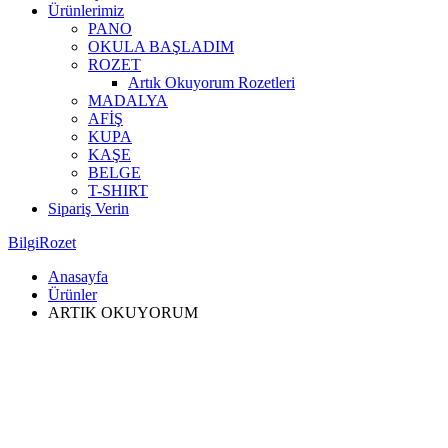
Ürünlerimiz
PANO
OKULA BAŞLADIM
ROZET
Artık Okuyorum Rozetleri
MADALYA
AFİŞ
KUPA
KAŞE
BELGE
T-SHIRT
Sipariş Verin
BilgiRozet
Anasayfa
Ürünler
ARTIK OKUYORUM