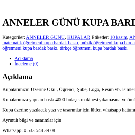
ANNELER GÜNÜ KUPA BAR
Kategoriler:
ANNELER GÜNÜ
,
KUPALAR
Etiketler:
10 kasım
,
A
matematik öğretmeni kupa bardak baskı
,
müzik öğretmeni kupa barda
öğretmeni kupa bardak baskı
,
türkçe öğretmeni kupa bardak baskı
Açıklama
İnceleme (0)
Açıklama
Kupalarımızın Üzerine Okul, Öğrenci, Şube, Logo, Resim vb. İsimleri
Kupalarımıza yapılan baskı 4000 bulaşık makinesi yıkamasına ve ömü
Kupa üzerine yazılacak yazı ve tasarımlar için lütfen whatsapp hattımı
Ayrıntılı bilgi ve tasarımlar için
Whatsapp: 0 533 544 39 08