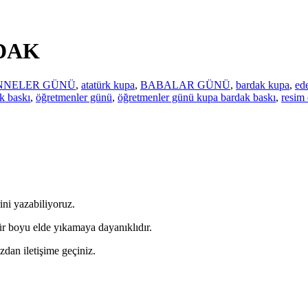
DAK
NNELER GÜNÜ
,
atatürk kupa
,
BABALAR GÜNÜ
,
bardak kupa
,
ed
k baskı
,
öğretmenler günü
,
öğretmenler günü kupa bardak baskı
,
resim
ni yazabiliyoruz.
r boyu elde yıkamaya dayanıklıdır.
zdan iletişime geçiniz.