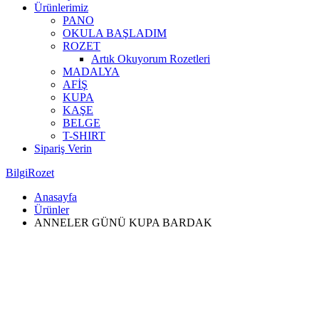
Ürünlerimiz
PANO
OKULA BAŞLADIM
ROZET
Artık Okuyorum Rozetleri
MADALYA
AFİŞ
KUPA
KAŞE
BELGE
T-SHIRT
Sipariş Verin
BilgiRozet
Anasayfa
Ürünler
ANNELER GÜNÜ KUPA BARDAK