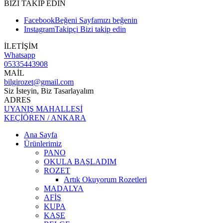
BİZİ TAKİP EDİN
Facebook
Beğeni
Sayfamızı beğenin
Instagram
Takipçi
Bizi takip edin
İLETİŞİM
Whatsapp
05335443908
MAİL
bilgirozet@gmail.com
Siz İsteyin, Biz Tasarlayalım
ADRES
UYANIŞ MAHALLESİ
KEÇİÖREN / ANKARA
Ana Sayfa
Ürünlerimiz
PANO
OKULA BAŞLADIM
ROZET
Artık Okuyorum Rozetleri
MADALYA
AFİŞ
KUPA
KAŞE