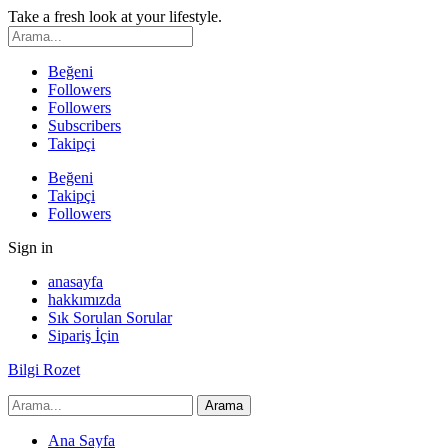
Take a fresh look at your lifestyle.
Beğeni
Followers
Followers
Subscribers
Takipçi
Beğeni
Takipçi
Followers
Sign in
anasayfa
hakkımızda
Sık Sorulan Sorular
Sipariş İçin
Bilgi Rozet
Ana Sayfa