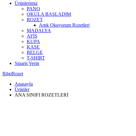
Ürünlerimiz
PANO
OKULA BAŞLADIM
ROZET
Artık Okuyorum Rozetleri
MADALYA
AFİŞ
KUPA
KAŞE
BELGE
T-SHIRT
Sipariş Verin
BilgiRozet
Anasayfa
Ürünler
ANA SINIFI ROZETLERİ