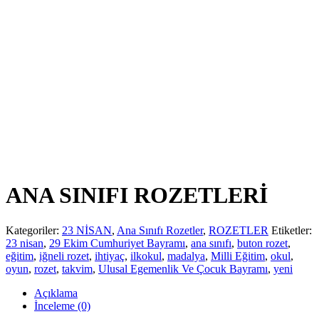
ANA SINIFI ROZETLERİ
Kategoriler:
23 NİSAN
,
Ana Sınıfı Rozetler
,
ROZETLER
Etiketler:
23 nisan
,
29 Ekim Cumhuriyet Bayramı
,
ana sınıfı
,
buton rozet
,
eğitim
,
iğneli rozet
,
ihtiyaç
,
ilkokul
,
madalya
,
Milli Eğitim
,
okul
,
oyun
,
rozet
,
takvim
,
Ulusal Egemenlik Ve Çocuk Bayramı
,
yeni
Açıklama
İnceleme (0)