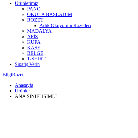
Ürünlerimiz
PANO
OKULA BAŞLADIM
ROZET
Artık Okuyorum Rozetleri
MADALYA
AFİŞ
KUPA
KAŞE
BELGE
T-SHIRT
Sipariş Verin
BilgiRozet
Anasayfa
Ürünler
ANA SINIFI İSİMLİ