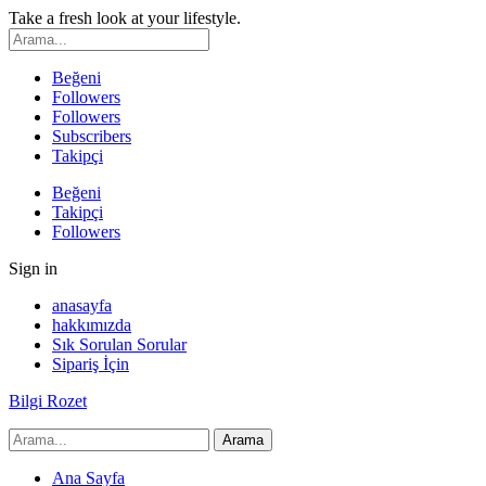
Take a fresh look at your lifestyle.
Beğeni
Followers
Followers
Subscribers
Takipçi
Beğeni
Takipçi
Followers
Sign in
anasayfa
hakkımızda
Sık Sorulan Sorular
Sipariş İçin
Bilgi Rozet
Ana Sayfa