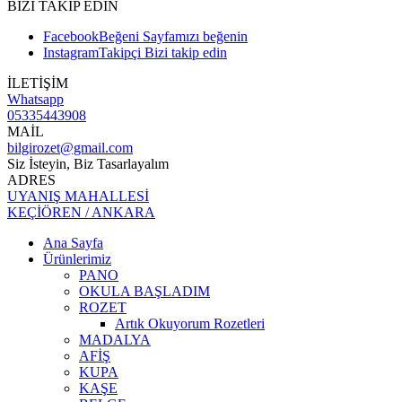
BİZİ TAKİP EDİN
Facebook
Beğeni
Sayfamızı beğenin
Instagram
Takipçi
Bizi takip edin
İLETİŞİM
Whatsapp
05335443908
MAİL
bilgirozet@gmail.com
Siz İsteyin, Biz Tasarlayalım
ADRES
UYANIŞ MAHALLESİ
KEÇİÖREN / ANKARA
Ana Sayfa
Ürünlerimiz
PANO
OKULA BAŞLADIM
ROZET
Artık Okuyorum Rozetleri
MADALYA
AFİŞ
KUPA
KAŞE