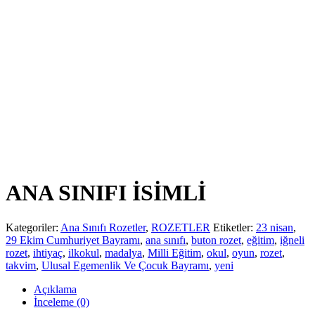
ANA SINIFI İSİMLİ
Kategoriler:
Ana Sınıfı Rozetler
,
ROZETLER
Etiketler:
23 nisan
,
29 Ekim Cumhuriyet Bayramı
,
ana sınıfı
,
buton rozet
,
eğitim
,
iğneli
rozet
,
ihtiyaç
,
ilkokul
,
madalya
,
Milli Eğitim
,
okul
,
oyun
,
rozet
,
takvim
,
Ulusal Egemenlik Ve Çocuk Bayramı
,
yeni
Açıklama
İnceleme (0)