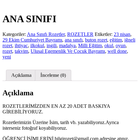
ANA SINIFI
Kategoriler:
Ana Sınıfı Rozetler
,
ROZETLER
Etiketler:
23 nisan
,
29 Ekim Cumhuriyet Bayramı
,
ana sınıfı
,
buton rozet
,
eğitim
,
iğneli
rozet
,
ihtiyaç
,
ilkokul
,
ingili
,
madalya
,
Milli Eğitim
,
okul
,
oyun
,
rozet
,
takvim
,
Ulusal Egemenlik Ve Çocuk Bayramı
,
well done
,
yeni
Açıklama
İnceleme (0)
Açıklama
ROZETLERİMİZDEN EN AZ 20 ADET BASKIYA
GİREBİLİYORUZ.
Rozetlerimizin Üzerine İsim, tarih vb. yazabiliyoruz.Ayrıca
isterseniz fotoğraf koyabiliyoruz.
ÖĞRENCİ İSİMLERİNİ bilgirozet@gmail.com adresine atınız.