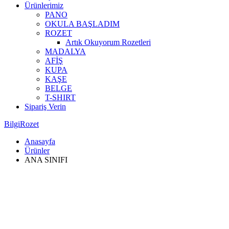
Ürünlerimiz
PANO
OKULA BAŞLADIM
ROZET
Artık Okuyorum Rozetleri
MADALYA
AFİŞ
KUPA
KAŞE
BELGE
T-SHIRT
Sipariş Verin
BilgiRozet
Anasayfa
Ürünler
ANA SINIFI