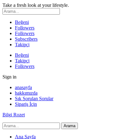
Take a fresh look at your lifestyle.
Beğeni
Followers
Followers
Subscribers
Takipçi
Beğeni
Takipçi
Followers
Sign in
anasayfa
hakkımızda
Sık Sorulan Sorular
Sipariş İçin
Bilgi Rozet
Ana Sayfa