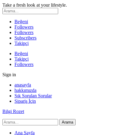
Take a fresh look at your lifestyle.
Beğeni
Followers
Followers
Subscribers
Takipçi
Beğeni
Takipçi
Followers
Sign in
anasayfa
hakkımızda
Sık Sorulan Sorular
Sipariş İçin
Bilgi Rozet
Ana Sayfa