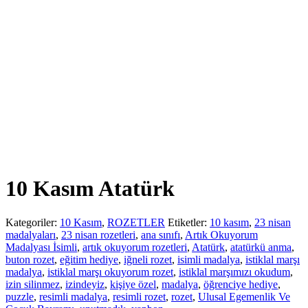
10 Kasım Atatürk
Kategoriler:
10 Kasım
,
ROZETLER
Etiketler:
10 kasım
,
23 nisan
madalyaları
,
23 nisan rozetleri
,
ana sınıfı
,
Artık Okuyorum
Madalyası İsimli
,
artık okuyorum rozetleri
,
Atatürk
,
atatürkü anma
,
buton rozet
,
eğitim hediye
,
iğneli rozet
,
isimli madalya
,
istiklal marşı
madalya
,
istiklal marşı okuyorum rozet
,
istiklal marşımızı okudum
,
izin silinmez
,
izindeyiz
,
kişiye özel
,
madalya
,
öğrenciye hediye
,
puzzle
,
resimli madalya
,
resimli rozet
,
rozet
,
Ulusal Egemenlik Ve