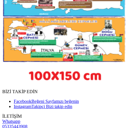
BİZİ TAKİP EDİN
Facebook
Beğeni
Sayfamızı beğenin
Instagram
Takipçi
Bizi takip edin
İLETİŞİM
Whatsapp
05335443908