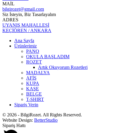
MAİL
bilgirozet@gmail.com
Siz İsteyin, Biz Tasarlayalım
ADRES
UYANIŞ MAHALLESİ
KEÇİÖREN / ANKARA
Ana Sayfa
Ürünlerimiz
PANO
OKULA BAŞLADIM
ROZET
Artık Okuyorum Rozetleri
MADALYA
AFİŞ
KUPA
KAŞE
BELGE
T-SHIRT
Sipariş Verin
© 2026 - BilgiRozet. All Rights Reserved.
Website Design:
BetterStudio
Sipariş Hattı