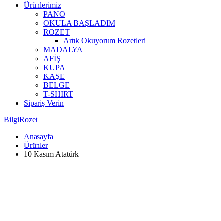
Ürünlerimiz
PANO
OKULA BAŞLADIM
ROZET
Artık Okuyorum Rozetleri
MADALYA
AFİŞ
KUPA
KAŞE
BELGE
T-SHIRT
Sipariş Verin
BilgiRozet
Anasayfa
Ürünler
10 Kasım Atatürk