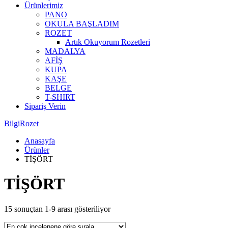
Ürünlerimiz
PANO
OKULA BAŞLADIM
ROZET
Artık Okuyorum Rozetleri
MADALYA
AFİŞ
KUPA
KAŞE
BELGE
T-SHIRT
Sipariş Verin
BilgiRozet
Anasayfa
Ürünler
TİŞÖRT
TİŞÖRT
15 sonuçtan 1-9 arası gösteriliyor