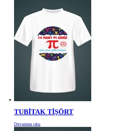
TUBİTAK TİŞÖRT
Devamını oku